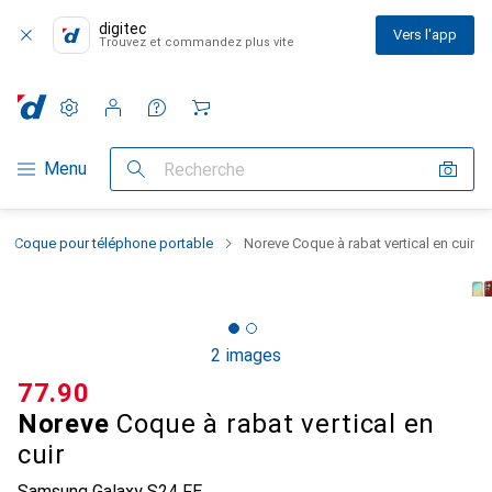
digitec
Vers l'app
Trouvez et commandez plus vite
Paramètres
Compte client
Listes de comparaison
Listes d'envies
Panier
Navigation par catégorie
Menu
Recherche
Coque pour téléphone portable
Noreve Coque à rabat vertical en cuir
2 images
CHF
77.90
Noreve
Coque à rabat vertical en
cuir
Samsung Galaxy S24 FE