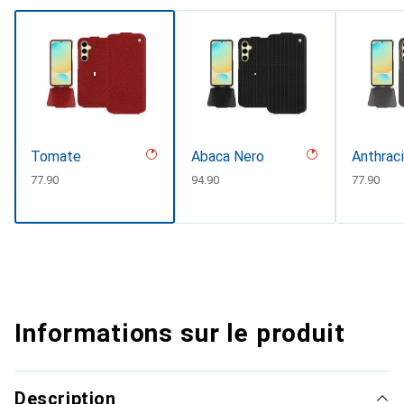
Tomate
Abaca Nero
Anthrac
CHF
77.90
CHF
94.90
CHF
77.90
Informations sur le produit
Description