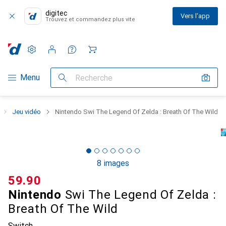
digitec
Vers l'app
Trouvez et commandez plus vite
Paramètres
Compte client
Listes de comparaison
Listes d'envies
Panier
Navigation par catégorie
Menu
Recherche
Jeu vidéo
Nintendo Swi The Legend Of Zelda : Breath Of The Wild
8 images
CHF
59.90
Nintendo
Swi The Legend Of Zelda :
Breath Of The Wild
Switch