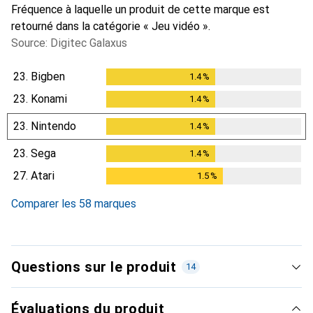
Fréquence à laquelle un produit de cette marque est
retourné dans la catégorie « Jeu vidéo ».
Source: Digitec Galaxus
23.
Bigben
1.4
%
1.4
%
23.
Konami
1.4
%
1.4
%
23.
Nintendo
1.4
%
1.4
%
23.
Sega
1.4
%
1.4
%
27.
Atari
1.5
%
1.5
%
Comparer les 58 marques
Questions sur le produit
14
Évaluations du produit