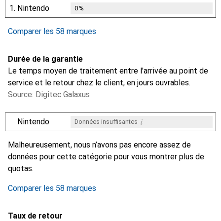
1.
Nintendo
0
%
Comparer les 58 marques
Durée de la garantie
Le temps moyen de traitement entre l'arrivée au point de
service et le retour chez le client, en jours ouvrables.
Source: Digitec Galaxus
i
Nintendo
Données insuffisantes
i
i
i
i
Données insuffisantes
Données insuffisantes
Données insuffisantes
Données insuffisantes
Malheureusement, nous n’avons pas encore assez de
données pour cette catégorie pour vous montrer plus de
quotas.
Comparer les 58 marques
Taux de retour