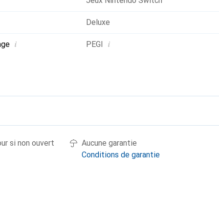
Jeux Nintendo Switch
Deluxe
i
i
age
PEGI
our si non ouvert
Aucune garantie
Conditions de garantie