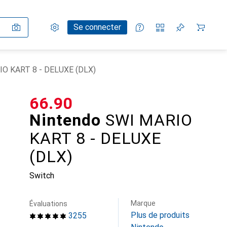
Paramètres
Compte client
Listes de comparaison
Listes d'envies
Panier
Se connecter
IO KART 8 - DELUXE (DLX)
CHF
66.90
Nintendo
SWI MARIO
KART 8 - DELUXE
(DLX)
Switch
Marque
Évaluations
Plus de produits
3255