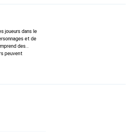
es joueurs dans le
personnages et de
comprend des
urs peuvent
tres joueurs. La
 occasionnels comme
ec des amis