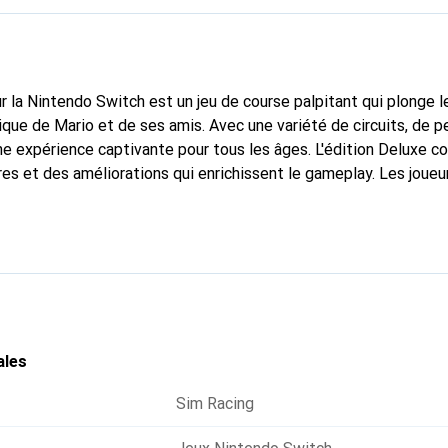
r la Nintendo Switch est un jeu de course palpitant qui plonge l
ue de Mario et de ses amis. Avec une variété de circuits, de 
 une expérience captivante pour tous les âges. L'édition Deluxe 
s et des améliorations qui enrichissent le gameplay. Les joue
 ou multijoueur, avec la possibilité de jouer en ligne contre d'au
es graphismes attrayants en font un jeu idéal pour les joueurs
tés. La diversité des modes de jeu et la possibilité de jouer av
de plaisir.
ales
Sim Racing