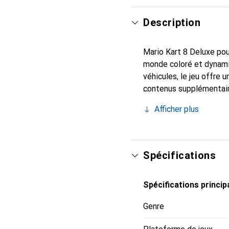
Description
Mario Kart 8 Deluxe pou
monde coloré et dynamiq
véhicules, le jeu offre
contenus supplémentaire
s'affronter en mode solo
Afficher plus
commande intuitive et l
pour les plus expérimen
garantissent des heures 
Spécifications
Spécifications princip
Genre