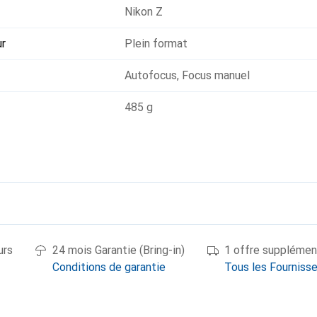
Nikon Z
ur
Plein format
Autofocus
,
Focus manuel
485 g
urs
24 mois Garantie (Bring-in)
1 offre supplémen
Conditions de garantie
Tous les Fourniss