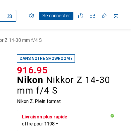
Paramètres
Compte client
Listes de comparaison
Listes d'envies
Panier
Se connecter
or Z 14-30 mm f/4 S
i
DANS NOTRE SHOWROOM
CHF
916.95
Nikon
Nikkor Z 14-30
mm f/4 S
Nikon Z, Plein format
Livraison plus rapide
offre pour
CHF
1198.–