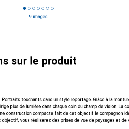
9 images
s sur le produit
Portraits touchants dans un style reportage. Grâce à la montur
dirige plus de lumière dans chaque coin du champ de vision. La c
'une construction compacte fait de cet objectif le compagnon id
objectif, vous réaliserez des prises de vue de paysages et de vi
r objectif ultra grand angle au monde pour les appareils photo p