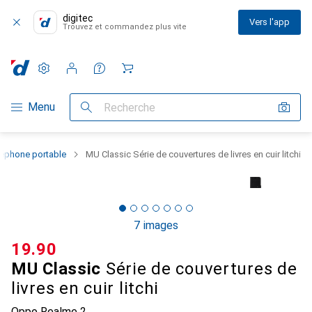
digitec
Vers l'app
Trouvez et commandez plus vite
Paramètres
Compte client
Listes de comparaison
Listes d'envies
Panier
Navigation par catégorie
Menu
Recherche
léphone portable
MU Classic Série de couvertures de livres en cuir litchi
7 images
CHF
19.90
MU Classic
Série de couvertures de
livres en cuir litchi
Oppo Realme 2