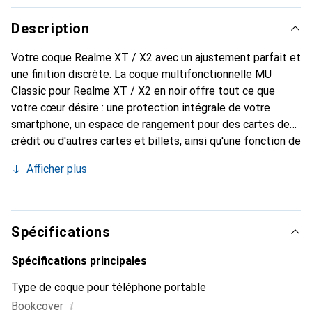
Description
Votre coque Realme XT / X2 avec un ajustement parfait et
une finition discrète. La coque multifonctionnelle MU
Classic pour Realme XT / X2 en noir offre tout ce que
votre cœur désire : une protection intégrale de votre
smartphone, un espace de rangement pour des cartes de
crédit ou d'autres cartes et billets, ainsi qu'une fonction de
support intégrée. Vous pouvez ainsi positionner votre
Afficher plus
Realme XT / X2 en toute sécurité et regarder des vidéos
confortablement. En plus de ces fonctionnalités, cette
coque livre en noir donne à votre smartphone un aspect
classique en cuir. Grâce à la fermeture magnétique, cette
Spécifications
coque protège votre Realme XT / X2 dans toutes les
situations – toutes les fonctionnalités de votre
Spécifications principales
smartphone restent intactes et il est également possible
Type de coque pour téléphone portable
de téléphoner sans problème avec la coque fermée.
i
Bookcover