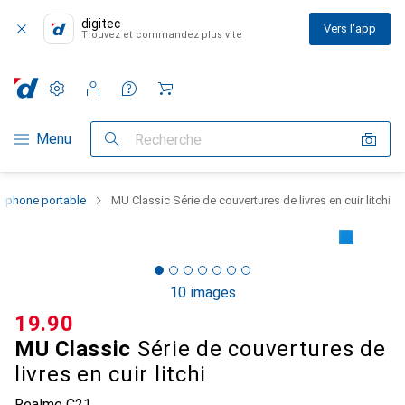
digitec
Vers l'app
Trouvez et commandez plus vite
Paramètres
Compte client
Listes de comparaison
Listes d'envies
Panier
Navigation par catégorie
Menu
Recherche
léphone portable
MU Classic Série de couvertures de livres en cuir litchi
10 images
CHF
19.90
MU Classic
Série de couvertures de
livres en cuir litchi
Realme C21