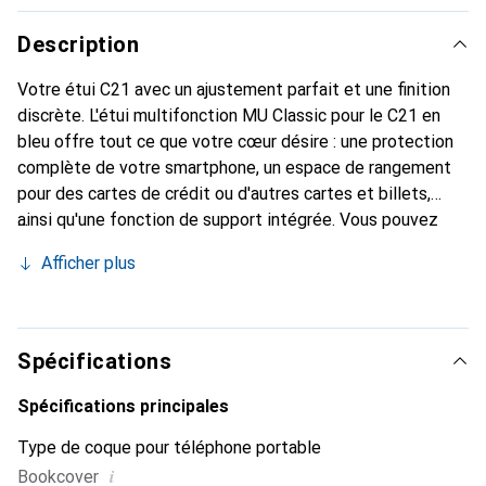
Description
Votre étui C21 avec un ajustement parfait et une finition
discrète. L'étui multifonction MU Classic pour le C21 en
bleu offre tout ce que votre cœur désire : une protection
complète de votre smartphone, un espace de rangement
pour des cartes de crédit ou d'autres cartes et billets,
ainsi qu'une fonction de support intégrée. Vous pouvez
ainsi positionner votre C21 en toute sécurité et regarder
Afficher plus
des vidéos confortablement. En plus de ces
fonctionnalités, cette housse en livre bleue donne à votre
smartphone un look classique en cuir. Grâce à la fermeture
magnétique, cet étui C21 protège votre appareil dans
Spécifications
toutes les situations - tout en permettant d'utiliser
toutes les fonctions de votre smartphone sans problème,
Spécifications principales
même avec l'étui fermé.
Type de coque pour téléphone portable
i
Bookcover