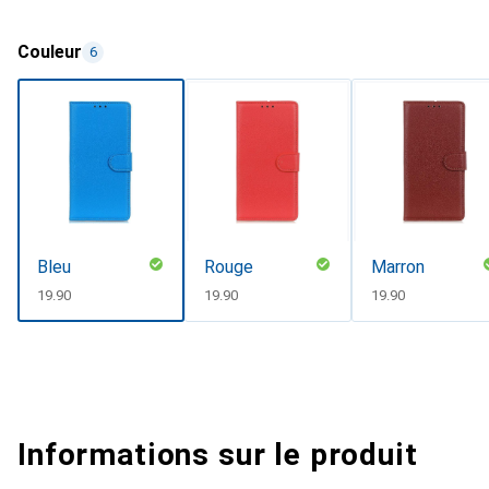
Couleur
6
Bleu
Rouge
Marron
CHF
19.90
CHF
19.90
CHF
19.90
Informations sur le produit