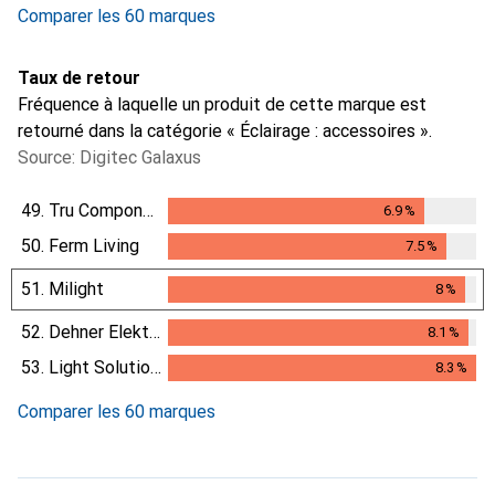
Comparer les 60 marques
Taux de retour
Fréquence à laquelle un produit de cette marque est
retourné dans la catégorie « Éclairage : accessoires ».
Source: Digitec Galaxus
49.
Tru Components
6.9
%
6.9
%
50.
Ferm Living
7.5
%
7.5
%
51.
Milight
8
%
8
%
52.
Dehner Elektronik
8.1
%
8.1
%
53.
Light Solutions
8.3
%
8.3
%
Comparer les 60 marques