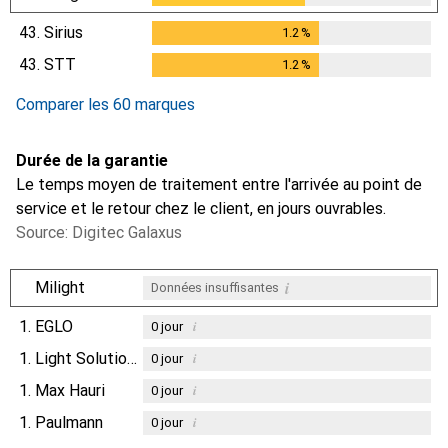
43.
Sirius
1.2
%
1.2
%
43.
STT
1.2
%
1.2
%
Comparer les 60 marques
Durée de la garantie
Le temps moyen de traitement entre l'arrivée au point de
service et le retour chez le client, en jours ouvrables.
Source: Digitec Galaxus
i
Milight
Données insuffisantes
1.
EGLO
i
0
jour
1.
Light Solutions
i
0
jour
1.
Max Hauri
i
0
jour
1.
Paulmann
i
0
jour