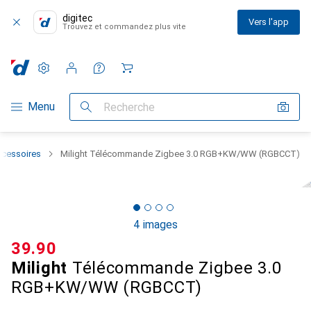
digitec
Vers l'app
Trouvez et commandez plus vite
Paramètres
Compte client
Listes de comparaison
Listes d'envies
Panier
Navigation par catégorie
Menu
Recherche
accessoires
Milight Télécommande Zigbee 3.0 RGB+KW/WW (RGBCCT)
4 images
CHF
39.90
Milight
Télécommande Zigbee 3.0
RGB+KW/WW (RGBCCT)