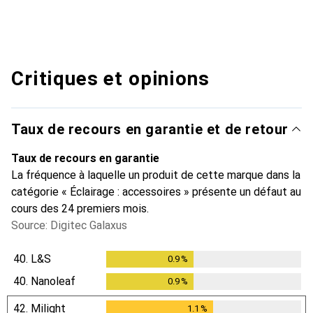
Critiques et opinions
Taux de recours en garantie et de retour
Taux de recours en garantie
La fréquence à laquelle un produit de cette marque dans la
catégorie « Éclairage : accessoires » présente un défaut au
cours des 24 premiers mois.
Source: Digitec Galaxus
40.
L&S
0.9
%
0.9
%
40.
Nanoleaf
0.9
%
0.9
%
42.
Milight
1.1
%
1.1
%