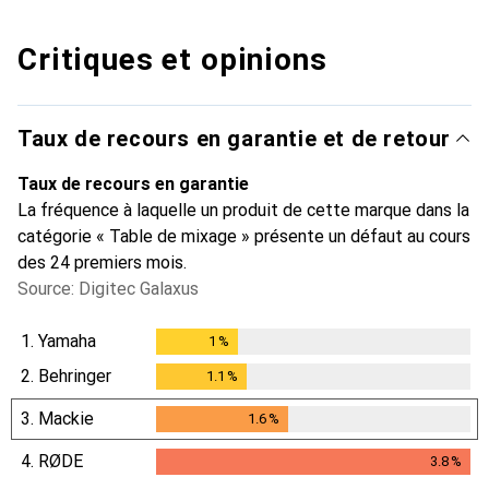
Critiques et opinions
Taux de recours en garantie et de retour
Taux de recours en garantie
La fréquence à laquelle un produit de cette marque dans la
catégorie « Table de mixage » présente un défaut au cours
des 24 premiers mois.
Source: Digitec Galaxus
1.
Yamaha
1
%
1
%
2.
Behringer
1.1
%
1.1
%
3.
Mackie
1.6
%
1.6
%
4.
RØDE
3.8
%
3.8
%