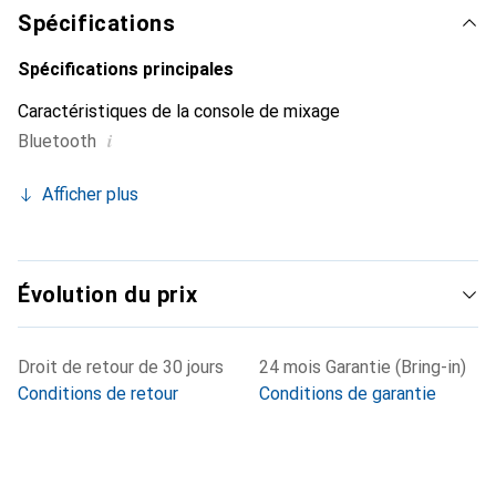
technologie intégrée Mix Agent™ agit comme un assistant
Spécifications
audio personnel, vous aidant à la configuration et facilitant
l'ajustement des niveaux de gain. De plus, la fonction
Spécifications principales
AutoMix garantit que jusqu'à quatre microphones sont
Caractéristiques de la console de mixage
optimisés, de sorte que chaque voix reste claire et
i
Bluetooth
compréhensible. La possibilité d'intégrer des appelants via
Bluetooth sans écho audible fait de cette console un outil
Afficher plus
polyvalent pour des projets créatifs.
Évolution du prix
Droit de retour de 30 jours
24 mois Garantie (Bring-in)
Conditions de retour
Conditions de garantie