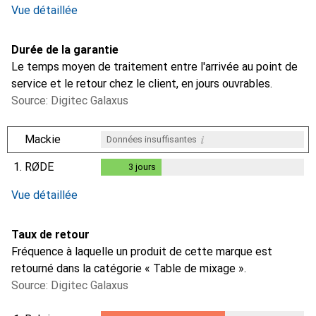
Vue détaillée
Durée de la garantie
Le temps moyen de traitement entre l'arrivée au point de
service et le retour chez le client, en jours ouvrables.
Source: Digitec Galaxus
i
Mackie
Données insuffisantes
1.
RØDE
3
jours
3
jours
i
i
Données insuffisantes
Données insuffisantes
Vue détaillée
Taux de retour
Fréquence à laquelle un produit de cette marque est
retourné dans la catégorie « Table de mixage ».
Source: Digitec Galaxus