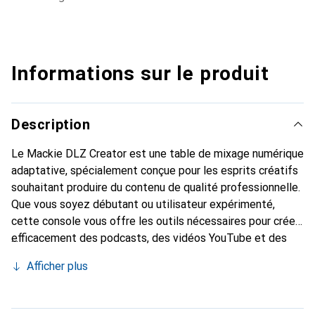
Informations sur le produit
Description
Le Mackie DLZ Creator est une table de mixage numérique
adaptative, spécialement conçue pour les esprits créatifs
souhaitant produire du contenu de qualité professionnelle.
Que vous soyez débutant ou utilisateur expérimenté,
cette console vous offre les outils nécessaires pour créer
efficacement des podcasts, des vidéos YouTube et des
diffusions en direct. Avec un écran tactile de 10,1 pouces
Afficher plus
et trois modes de fonctionnement différents (Facile,
Amélioré, Pro), le DLZ Creator s'adapte à votre niveau
d'expérience et permet une utilisation intuitive. La