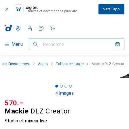
digitec
Vers l'app
Trouvez et commandez plus vite
Paramètres
Compte client
Listes de comparaison
Listes d'envies
Panier
Navigation par catégorie
Menu
Recherche
Tout l'assortiment
Audio
Table de mixage
Mackie DLZ Creator
4 images
CHF
570.–
Mackie
DLZ Creator
Studio et mixeur live