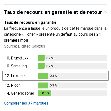
Taux de recours en garantie et de retour
Taux de recours en garantie
La fréquence à laquelle un produit de cette marque dans la
catégorie « Toner » présente un défaut au cours des 24
premiers mois.
Source: Digitec Galaxus
10.
Druckfuxx
0.2
%
0.2
%
10.
Samsung
0.2
%
0.2
%
12.
Lexmark
0.3
%
0.3
%
12.
Ricoh
0.3
%
0.3
%
14.
GenericToner
0.4
%
0.4
%
Comparer les 37 marques