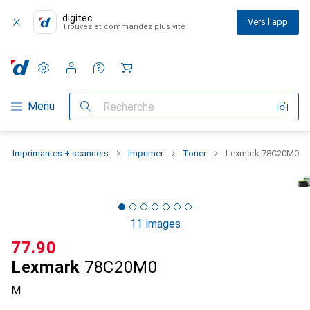
digitec
Vers l'app
Trouvez et commandez plus vite
Paramètres
Compte client
Listes de comparaison
Listes d'envies
Panier
Navigation par catégorie
Menu
Recherche
Imprimantes + scanners
Imprimer
Toner
Lexmark 78C20M0
11 images
CHF
77.90
Lexmark
78C20M0
M