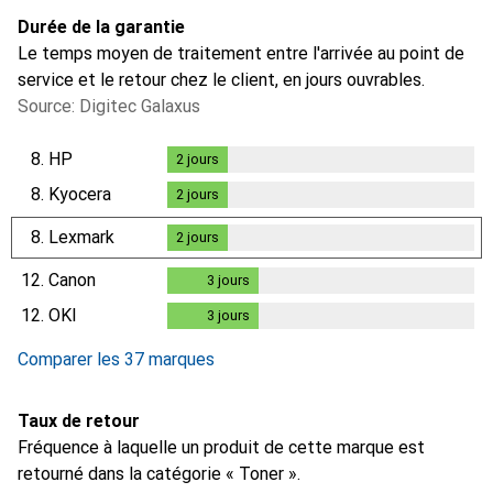
Durée de la garantie
Le temps moyen de traitement entre l'arrivée au point de
service et le retour chez le client, en jours ouvrables.
Source: Digitec Galaxus
8.
HP
2
jours
2
jours
8.
Kyocera
2
jours
2
jours
8.
Lexmark
2
jours
2
jours
12.
Canon
3
jours
3
jours
12.
OKI
3
jours
3
jours
Comparer les 37 marques
Taux de retour
Fréquence à laquelle un produit de cette marque est
retourné dans la catégorie « Toner ».