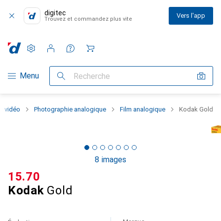
digitec
Vers l'app
Trouvez et commandez plus vite
Paramètres
Compte client
Listes de comparaison
Listes d'envies
Panier
Navigation par catégorie
Menu
Recherche
+ vidéo
Photographie analogique
Film analogique
Kodak Gold
8 images
CHF
15.70
Kodak
Gold