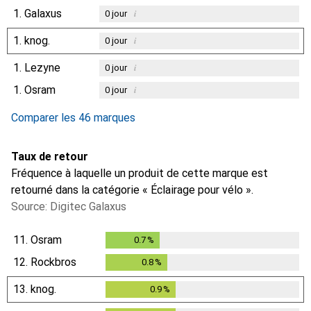
1.
Galaxus
i
0
jour
1.
knog.
i
0
jour
1.
Lezyne
i
0
jour
1.
Osram
i
0
jour
Comparer les 46 marques
Taux de retour
Fréquence à laquelle un produit de cette marque est
retourné dans la catégorie « Éclairage pour vélo ».
Source: Digitec Galaxus
11.
Osram
0.7
%
0.7
%
12.
Rockbros
0.8
%
0.8
%
13.
knog.
0.9
%
0.9
%