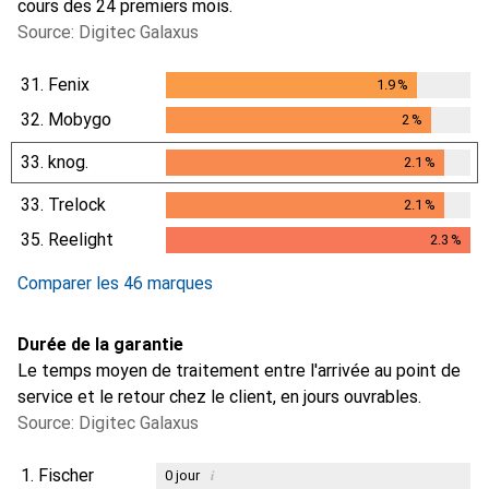
cours des 24 premiers mois.
Source: Digitec Galaxus
31.
Fenix
1.9
%
1.9
%
32.
Mobygo
2
%
2
%
33.
knog.
2.1
%
2.1
%
33.
Trelock
2.1
%
2.1
%
35.
Reelight
2.3
%
2.3
%
Comparer les 46 marques
Durée de la garantie
Le temps moyen de traitement entre l'arrivée au point de
service et le retour chez le client, en jours ouvrables.
Source: Digitec Galaxus
1.
Fischer
i
0
jour