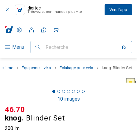
digitec
Vers l'app
Trouvez et commandez plus vite
Paramètres
Compte client
Listes de comparaison
Listes d'envies
Panier
Navigation par catégorie
Menu
Recherche
yclisme
Équipement vélo
Éclairage pour vélo
knog. Blinder Set
10 images
CHF
46.70
knog.
Blinder Set
200 lm