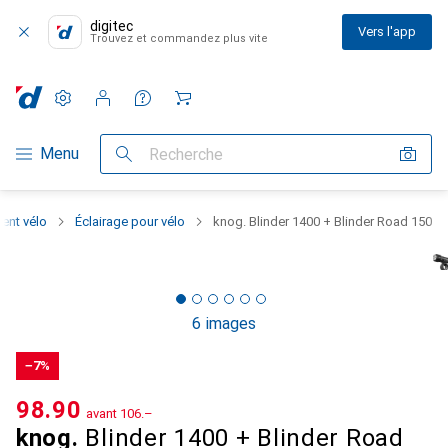
digitec
Vers l'app
Trouvez et commandez plus vite
Paramètres
Compte client
Listes de comparaison
Listes d'envies
Panier
Navigation par catégorie
Menu
Recherche
ent vélo
Éclairage pour vélo
knog. Blinder 1400 + Blinder Road 150
6 images
−7%
CHF
98.90
avant
CHF
106.–
knog.
Blinder 1400 + Blinder Road