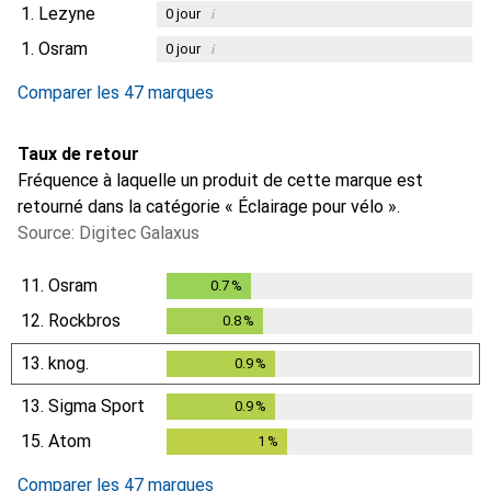
1.
Lezyne
i
0
jour
1.
Osram
i
0
jour
Comparer les 47 marques
Taux de retour
Fréquence à laquelle un produit de cette marque est
retourné dans la catégorie « Éclairage pour vélo ».
Source: Digitec Galaxus
11.
Osram
0.7
%
0.7
%
12.
Rockbros
0.8
%
0.8
%
13.
knog.
0.9
%
0.9
%
13.
Sigma Sport
0.9
%
0.9
%
15.
Atom
1
%
1
%
Comparer les 47 marques