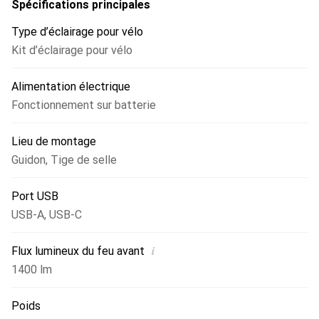
de montage polyvalentes s'adaptent à différents guidons
Spécifications principales
et tiges de selle, permettant ainsi d'adapter le set à
Type d’éclairage pour vélo
presque tous les vélos.
Kit d’éclairage pour vélo
Alimentation électrique
Fonctionnement sur batterie
Lieu de montage
Guidon
,
Tige de selle
Port USB
USB-A
,
USB-C
i
Flux lumineux du feu avant
1400 lm
Poids