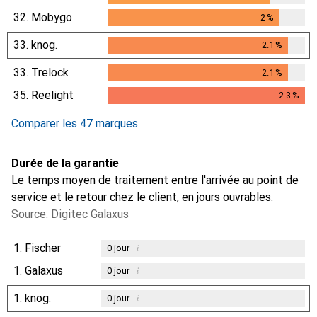
32.
Mobygo
2
%
2
%
33.
knog.
2.1
%
2.1
%
33.
Trelock
2.1
%
2.1
%
35.
Reelight
2.3
%
2.3
%
Comparer les 47 marques
Durée de la garantie
Le temps moyen de traitement entre l'arrivée au point de
service et le retour chez le client, en jours ouvrables.
Source: Digitec Galaxus
1.
Fischer
i
0
jour
1.
Galaxus
i
0
jour
1.
knog.
i
0
jour