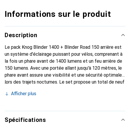
Informations sur le produit
Description
Le pack Knog Blinder 1400 + Blinder Road 150 arrière est
un système d'éclairage puissant pour vélos, comprenant à
la fois un phare avant de 1400 lumens et un feu arrière de
150 lumens. Avec une portée allant jusqu'à 120 mètres, le
phare avant assure une visibilité et une sécurité optimales
lors des trajets nocturnes. Le set propose un total de neuf
modes d'éclairage différents, adaptables aux diverses
Afficher plus
conditions de conduite. Les lumières sont rechargeables
via USB-C et USB-A, ce qui permet une utilisation simple
et flexible. Grâce à leur étanchéité IP67, elles restent
fiables même par temps difficile. L'éclairage latéral
Spécifications
augmente la visibilité sur les côtés, tandis que les options