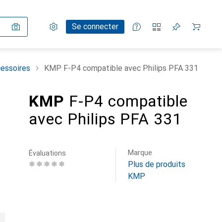
Paramètres
Compte client
Listes de comparaison
Listes d'envies
Panier
Se connecter
cessoires
KMP F-P4 compatible avec Philips PFA 331
KMP
F-P4 compatible
avec Philips PFA 331
Marque
Évaluations
Plus de produits
KMP