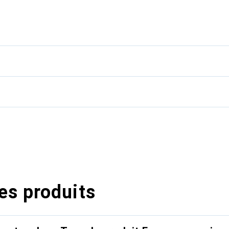
ts fréquents. Le produit est léger et compact, ce qui facilite 
e noire assure des impressions claires et précises, adaptées aux 
vées. Le KMP F-P4 est donc un choix idéal pour tous ceux qui a
é et à l'économie.
es produits