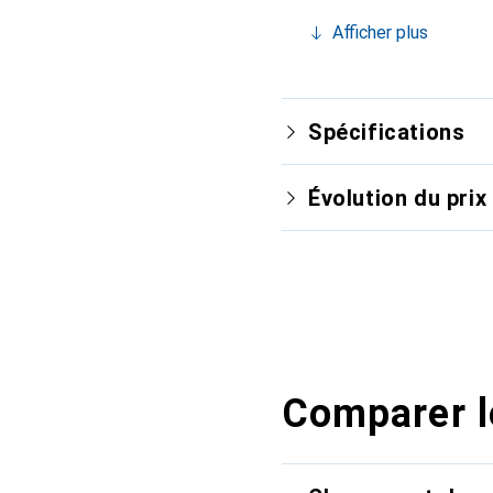
nécessiter de changemen
Afficher plus
son installation. L'encr
professionnelles et pri
l'importance à la qualit
Spécifications
Évolution du prix
Comparer l