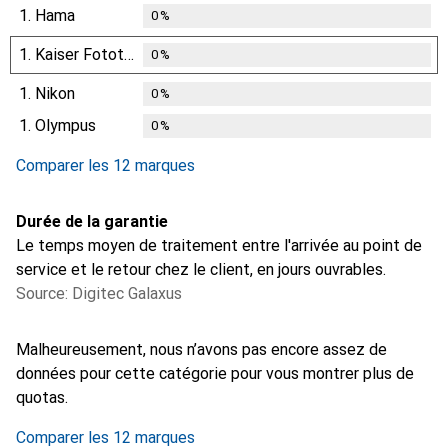
1.
Hama
0
%
1.
Kaiser Fototechnik
0
%
1.
Nikon
0
%
1.
Olympus
0
%
Comparer les 12 marques
Durée de la garantie
Le temps moyen de traitement entre l'arrivée au point de
service et le retour chez le client, en jours ouvrables.
Source: Digitec Galaxus
i
i
i
i
i
Données insuffisantes
Données insuffisantes
Données insuffisantes
Données insuffisantes
Données insuffisantes
Malheureusement, nous n’avons pas encore assez de
données pour cette catégorie pour vous montrer plus de
quotas.
Comparer les 12 marques