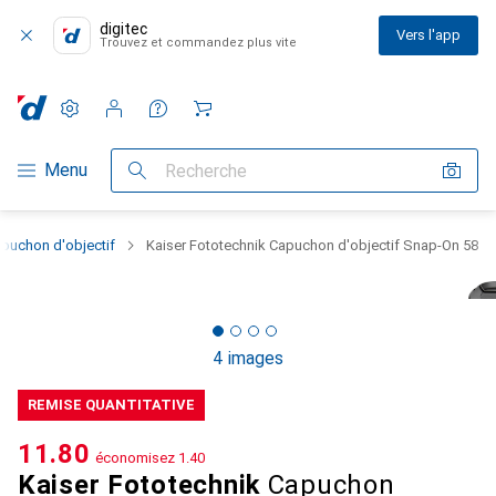
digitec
Vers l'app
Trouvez et commandez plus vite
Paramètres
Compte client
Listes de comparaison
Listes d'envies
Panier
Navigation par catégorie
Menu
Recherche
ouchon d'objectif
Kaiser Fototechnik Capuchon d'objectif Snap-On 58
4 images
REMISE QUANTITATIVE
CHF
11.80
économisez
CHF
1.40
Kaiser Fototechnik
Capuchon