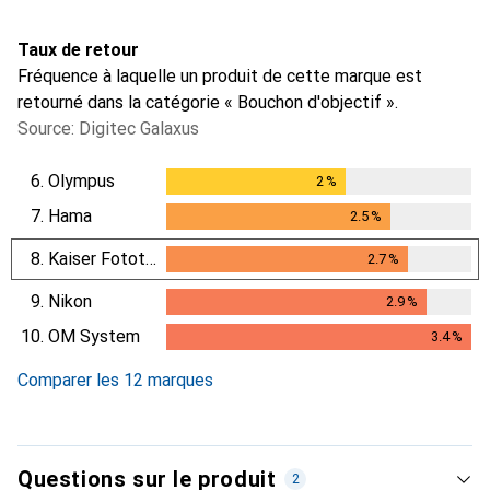
Taux de retour
Fréquence à laquelle un produit de cette marque est
retourné dans la catégorie « Bouchon d'objectif ».
Source: Digitec Galaxus
6.
Olympus
2
%
2
%
7.
Hama
2.5
%
2.5
%
8.
Kaiser Fototechnik
2.7
%
2.7
%
9.
Nikon
2.9
%
2.9
%
10.
OM System
3.4
%
3.4
%
Comparer les 12 marques
Questions sur le produit
2