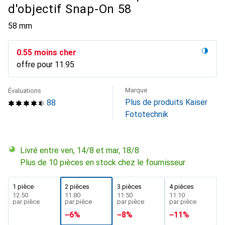
d'objectif Snap-On 58
58 mm
CHF
0.55
moins cher
offre pour
CHF
11.95
Marque
Évaluations
Plus de produits Kaiser
88
Fototechnik
Livré entre ven, 14/8 et mar, 18/8
Plus de 10 pièces en stock chez le fournisseur
1 pièce
2 pièces
3 pièces
4 pièces
CHF
12.50
CHF
11.80
CHF
11.50
CHF
11.10
par pièce
par pièce
par pièce
par pièce
−
6
%
−
8
%
−
11
%