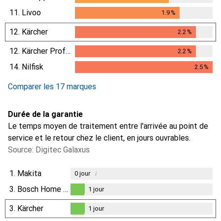
11.
Livoo
1.9
%
1.9
%
12.
Kärcher
2.2
%
2.2
%
12.
Kärcher Professional
2.2
%
2.2
%
14.
Nilfisk
2.5
%
2.5
%
Comparer les 17 marques
Durée de la garantie
Le temps moyen de traitement entre l'arrivée au point de
service et le retour chez le client, en jours ouvrables.
Source: Digitec Galaxus
1.
Makita
i
0
jour
3.
Bosch Home & Garden
1
jour
1
jour
3.
Kärcher
1
jour
1
jour