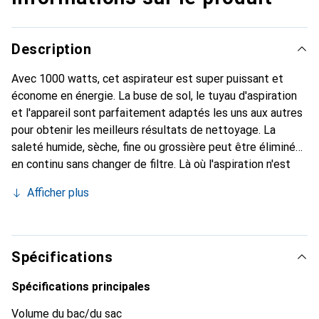
Description
Avec 1000 watts, cet aspirateur est super puissant et
économe en énergie. La buse de sol, le tuyau d'aspiration
et l'appareil sont parfaitement adaptés les uns aux autres
pour obtenir les meilleurs résultats de nettoyage. La
saleté humide, sèche, fine ou grossière peut être éliminée
en continu sans changer de filtre. Là où l'aspiration n'est
pas possible, la fonction soufflante aide, par exemple, à
Afficher plus
enlever les feuilles sur les chemins en gravier. Le WD 4 S
V-20/6/22 est équipé d'un réservoir en acier inoxydable
robuste et résistant aux chocs de 20 litres, d'un câble de 6
mètres et d'un tuyau d'aspiration de 2,2 mètres, ainsi que
Spécifications
d'un filtre à plis plats et d'un sac filtrant en non-tissé.
Grâce à une technologie brevetée, le filtre de l'aspirateur à
Spécifications principales
eau et à sec peut être retiré facilement et rapidement en
Volume du bac/du sac
quelques secondes en dépliant la cassette du filtre - sans