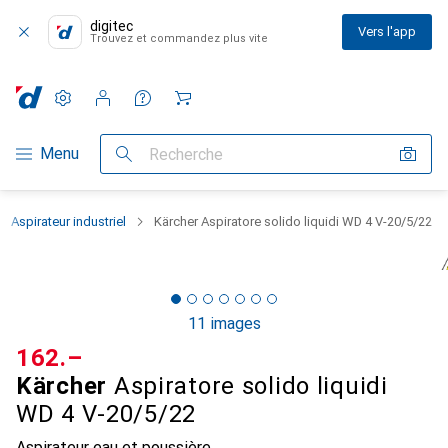
digitec
Vers l'app
Trouvez et commandez plus vite
Paramètres
Compte client
Listes de comparaison
Listes d'envies
Panier
Navigation par catégorie
Menu
Recherche
Aspirateur industriel
Kärcher Aspiratore solido liquidi WD 4 V-20/5/22
11 images
CHF
162.–
Kärcher
Aspiratore solido liquidi
WD 4 V-20/5/22
Aspirateur eau et poussière