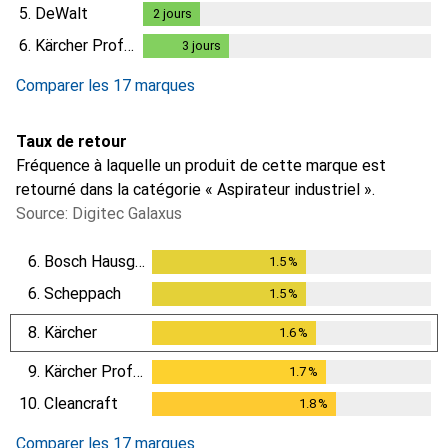
5.
DeWalt
2
jours
2
jours
6.
Kärcher Professional
3
jours
3
jours
Comparer les 17 marques
Taux de retour
Fréquence à laquelle un produit de cette marque est
retourné dans la catégorie « Aspirateur industriel ».
Source: Digitec Galaxus
6.
Bosch Hausgeräte
1.5
%
1.5
%
6.
Scheppach
1.5
%
1.5
%
8.
Kärcher
1.6
%
1.6
%
9.
Kärcher Professional
1.7
%
1.7
%
10.
Cleancraft
1.8
%
1.8
%
Comparer les 17 marques