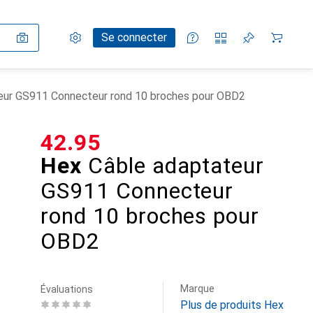
Paramètres
Compte client
Listes de comparaison
Listes d'envies
Panier
Se connecter
eur GS911 Connecteur rond 10 broches pour OBD2
CHF
42.95
Hex
Câble adaptateur
GS911 Connecteur
rond 10 broches pour
OBD2
Marque
Évaluations
Plus de produits Hex