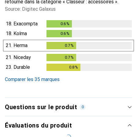
retourné dans la catégorie « Classeur : accessoires ».
Source: Digitec Galaxus
18.
Exacompta
0.6
%
0.6
%
18.
Kolma
0.6
%
0.6
%
21.
Herma
0.7
%
0.7
%
21.
Niceday
0.7
%
0.7
%
23.
Durable
0.8
%
0.8
%
Comparer les 35 marques
Questions sur le produit
0
Évaluations du produit