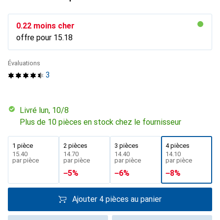
CHF
0.22
moins cher
offre pour
CHF
15.18
Évaluations
3
Livré lun, 10/8
Plus de 10 pièces en stock chez le fournisseur
1 pièce
2 pièces
3 pièces
4 pièces
CHF
15.40
CHF
14.70
CHF
14.40
CHF
14.10
par pièce
par pièce
par pièce
par pièce
−
5
%
−
6
%
−
8
%
Ajouter 4 pièces au panier