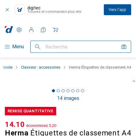
digitec
Vers l'app
Trouvez et commandez plus vite
Paramètres
Compte client
Listes de comparaison
Listes d'envies
Panier
Navigation par catégorie
Menu
Recherche
l'école
Classeur : accessoires
Herma Étiquettes de classement A4
14 images
REMISE QUANTITATIVE
CHF
14.10
économisez
CHF
5.20
Herma
Étiquettes de classement A4