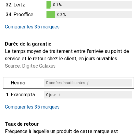
32.
Leitz
0.1
%
0.1
%
34.
Prooffice
0.2
%
0.2
%
Comparer les 35 marques
Durée de la garantie
Le temps moyen de traitement entre l'arrivée au point de
service et le retour chez le client, en jours ouvrables.
Source: Digitec Galaxus
i
Herma
Données insuffisantes
1.
Exacompta
i
0
jour
i
i
i
Données insuffisantes
Données insuffisantes
Données insuffisantes
Comparer les 35 marques
Taux de retour
Fréquence à laquelle un produit de cette marque est