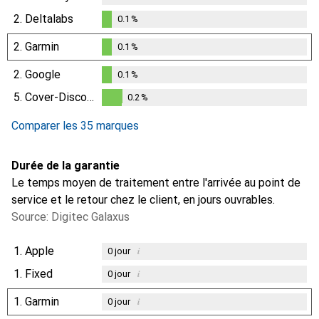
2.
Deltalabs
0.1
%
0.1
%
2.
Garmin
0.1
%
0.1
%
2.
Google
0.1
%
0.1
%
5.
Cover-Discount
0.2
%
0.2
%
Comparer les 35 marques
Durée de la garantie
Le temps moyen de traitement entre l'arrivée au point de
service et le retour chez le client, en jours ouvrables.
Source: Digitec Galaxus
1.
Apple
i
0
jour
1.
Fixed
i
0
jour
1.
Garmin
i
0
jour