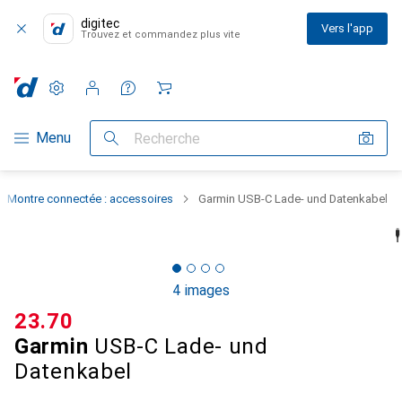
digitec
Vers l'app
Trouvez et commandez plus vite
Paramètres
Compte client
Listes de comparaison
Listes d'envies
Panier
Navigation par catégorie
Menu
Recherche
Montre connectée : accessoires
Garmin USB-C Lade- und Datenkabel
4 images
CHF
23.70
Garmin
USB-C Lade- und
Datenkabel