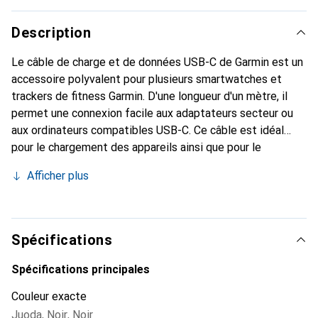
Description
Le câble de charge et de données USB-C de Garmin est un
accessoire polyvalent pour plusieurs smartwatches et
trackers de fitness Garmin. D'une longueur d'un mètre, il
permet une connexion facile aux adaptateurs secteur ou
aux ordinateurs compatibles USB-C. Ce câble est idéal
pour le chargement des appareils ainsi que pour le
transfert de données, permettant ainsi aux utilisateurs de
Afficher plus
transférer facilement leurs données de fitness vers leur
ordinateur. Le câble est fabriqué en plastique robuste et
offre des performances fiables. Il est compatible avec un
grand nombre de modèles Garmin, notamment Fenix5,
Spécifications
Forerunner 935 et Approach S60, ce qui en fait un
accessoire indispensable pour les utilisateurs Garmin.
Spécifications principales
Couleur exacte
Juoda
,
Noir
,
Noir