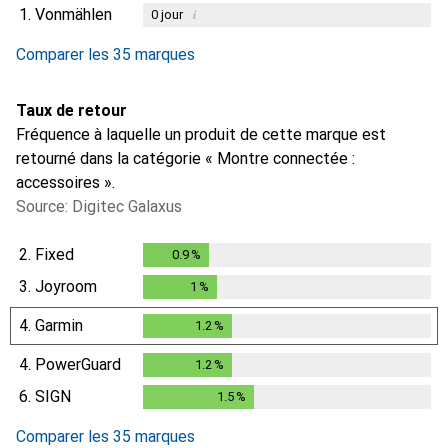
1.
Vonmählen
i
0
jour
Comparer les 35 marques
Taux de retour
Fréquence à laquelle un produit de cette marque est
retourné dans la catégorie « Montre connectée :
accessoires ».
Source: Digitec Galaxus
2.
Fixed
0.9
%
0.9
%
3.
Joyroom
1
%
1
%
4.
Garmin
1.2
%
1.2
%
4.
PowerGuard
1.2
%
1.2
%
6.
SIGN
1.5
%
1.5
%
Comparer les 35 marques