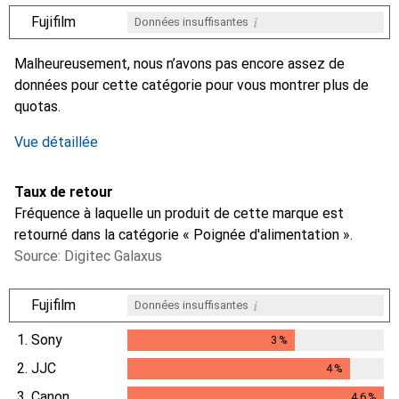
i
Fujifilm
Données insuffisantes
i
i
i
Données insuffisantes
Données insuffisantes
Données insuffisantes
Malheureusement, nous n’avons pas encore assez de
données pour cette catégorie pour vous montrer plus de
quotas.
Vue détaillée
Taux de retour
Fréquence à laquelle un produit de cette marque est
retourné dans la catégorie « Poignée d'alimentation ».
Source: Digitec Galaxus
i
Fujifilm
Données insuffisantes
1.
Sony
3
%
3
%
2.
JJC
4
%
4
%
3.
Canon
4.6
%