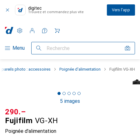
digitec
Vers l'app
Trouvez et commandez plus vite
Paramètres
Compte client
Listes de comparaison
Listes d'envies
Panier
Navigation par catégorie
Menu
Recherche
ppareils photo : accessoires
Poignée d'alimentation
Fujifilm VG-XH
5 images
CHF
290.–
Fujifilm
VG-XH
Poignée d'alimentation