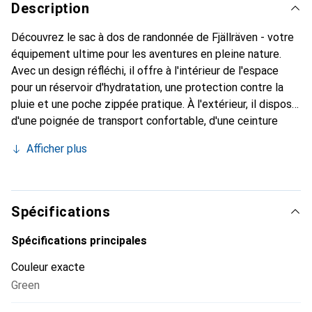
Description
Découvrez le sac à dos de randonnée de Fjällräven - votre
équipement ultime pour les aventures en pleine nature.
Avec un design réfléchi, il offre à l'intérieur de l'espace
pour un réservoir d'hydratation, une protection contre la
pluie et une poche zippée pratique. À l'extérieur, il dispose
d'une poignée de transport confortable, d'une ceinture
stable et de six poches zippées pour une organisation
Afficher plus
facile de votre équipement. Le système de dos rembourré
et le cadre en bouleau certifié FSC offrent un confort de
port optimal et une grande stabilité. De nombreuses
sangles de compression, des boucles de fixation et des
Spécifications
poches pour bouteilles d'eau complètent le design
fonctionnel de ce sac à dos, qui ravira aussi bien les
Spécifications principales
femmes que les hommes, mais surtout les passionnés de
Couleur exacte
plein air.
Green