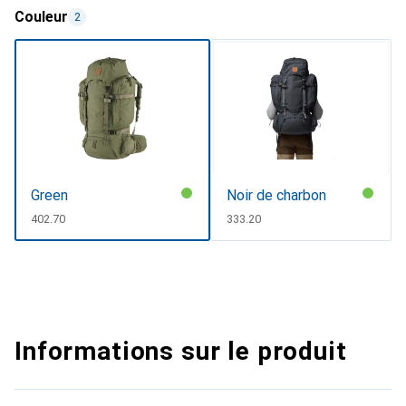
Couleur
2
Green
Noir de charbon
CHF
402.70
CHF
333.20
Informations sur le produit