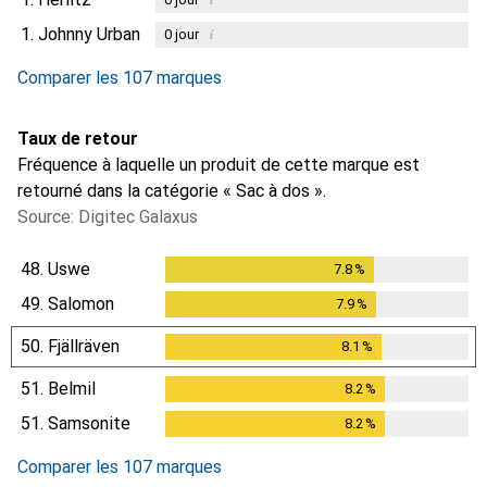
1.
Johnny Urban
i
0
jour
Comparer les 107 marques
Taux de retour
Fréquence à laquelle un produit de cette marque est
retourné dans la catégorie « Sac à dos ».
Source: Digitec Galaxus
48.
Uswe
7.8
%
7.8
%
49.
Salomon
7.9
%
7.9
%
50.
Fjällräven
8.1
%
8.1
%
51.
Belmil
8.2
%
8.2
%
51.
Samsonite
8.2
%
8.2
%
Comparer les 107 marques