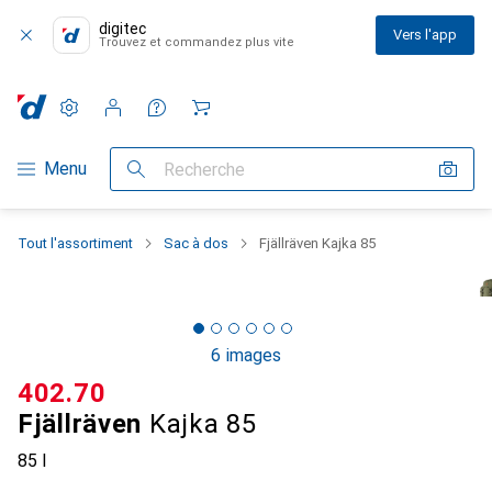
digitec
Vers l'app
Trouvez et commandez plus vite
Paramètres
Compte client
Listes de comparaison
Listes d'envies
Panier
Navigation par catégorie
Menu
Recherche
Tout l'assortiment
Sac à dos
Fjällräven Kajka 85
6 images
CHF
402.70
Fjällräven
Kajka 85
85 l