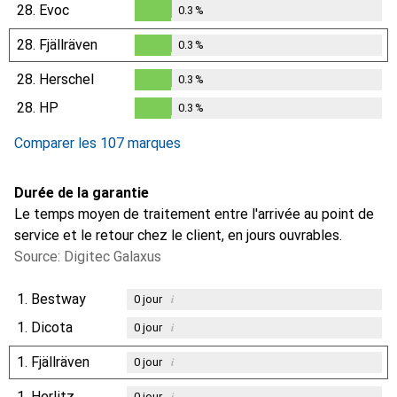
0.3
%
28.
Evoc
0.3
%
0.3
%
28.
Fjällräven
0.3
%
0.3
%
28.
Herschel
0.3
%
0.3
%
28.
HP
0.3
%
0.3
%
Comparer les 107 marques
Durée de la garantie
Le temps moyen de traitement entre l'arrivée au point de
service et le retour chez le client, en jours ouvrables.
Source: Digitec Galaxus
1.
Bestway
i
0
jour
1.
Dicota
i
0
jour
1.
Fjällräven
i
0
jour
1.
Herlitz
i
0
jour