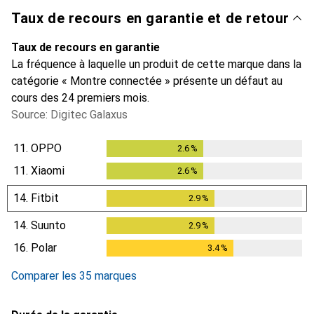
Taux de recours en garantie et de retour
Taux de recours en garantie
La fréquence à laquelle un produit de cette marque dans la
catégorie « Montre connectée » présente un défaut au
cours des 24 premiers mois.
Source: Digitec Galaxus
11.
OPPO
2.6
%
2.6
%
11.
Xiaomi
2.6
%
2.6
%
14.
Fitbit
2.9
%
2.9
%
14.
Suunto
2.9
%
2.9
%
16.
Polar
3.4
%
3.4
%
Comparer les 35 marques