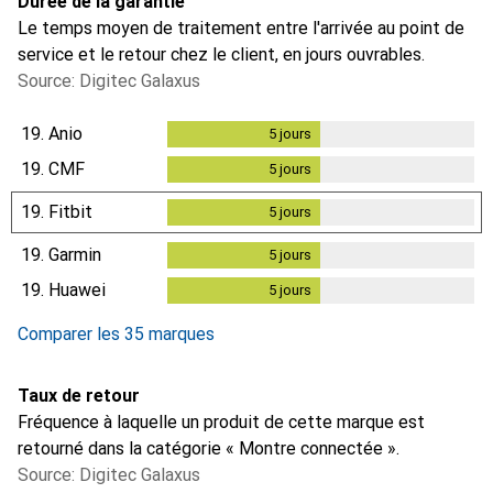
Durée de la garantie
Le temps moyen de traitement entre l'arrivée au point de
service et le retour chez le client, en jours ouvrables.
Source: Digitec Galaxus
19.
Anio
5
jours
5
jours
19.
CMF
5
jours
5
jours
19.
Fitbit
5
jours
5
jours
19.
Garmin
5
jours
5
jours
19.
Huawei
5
jours
5
jours
Comparer les 35 marques
Taux de retour
Fréquence à laquelle un produit de cette marque est
retourné dans la catégorie « Montre connectée ».
Source: Digitec Galaxus