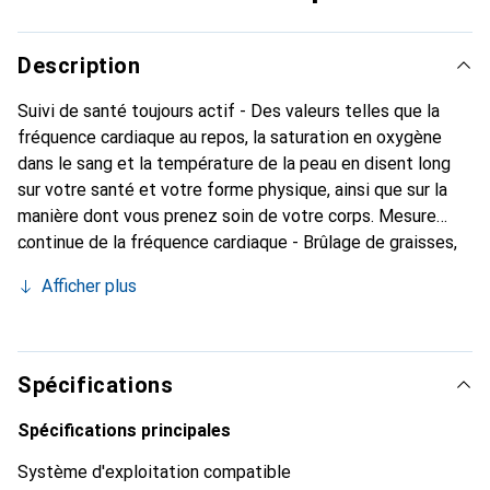
Description
Suivi de santé toujours actif - Des valeurs telles que la
fréquence cardiaque au repos, la saturation en oxygène
dans le sang et la température de la peau en disent long
sur votre santé et votre forme physique, ainsi que sur la
manière dont vous prenez soin de votre corps. Mesure
continue de la fréquence cardiaque - Brûlage de graisses,
cardio ou performance maximale ? Suivez vos zones de
Afficher plus
fréquence cardiaque en temps réel pour vous entraîner
avec la bonne intensité en fonction de vos objectifs.
Surveillance de la saturation en oxygène dans le sang
(SpO2) - La valeur SpO2 indique à quel point le corps est
Spécifications
bien oxygéné. Des valeurs trop basses peuvent signaler
des problèmes de santé que vous pouvez rapidement
Spécifications principales
identifier avec Fitbit. Surveillance de la température de la
Système d'exploitation compatible
peau - Les fluctuations de la température de la peau