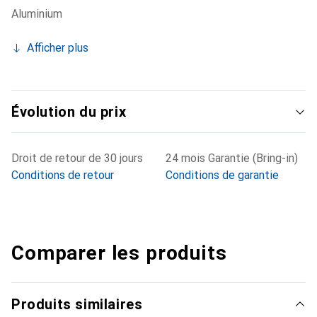
Aluminium
automatiquement les types d'entraînement courants. Vous
pouvez donc vous permettre de transpirer sans démarrer
Afficher plus
un entraînement. Autonomie de batterie allant jusqu'à 10
jours - Une batterie qui dure plus d'une semaine, l'Inspire 3
ne s'arrête pas si vite. L'autonomie de la batterie dépend
du comportement d'utilisation et d'autres facteurs.
Évolution du prix
Droit de retour de 30 jours
24 mois Garantie (Bring-in)
Conditions de retour
Conditions de garantie
Comparer les produits
Produits similaires