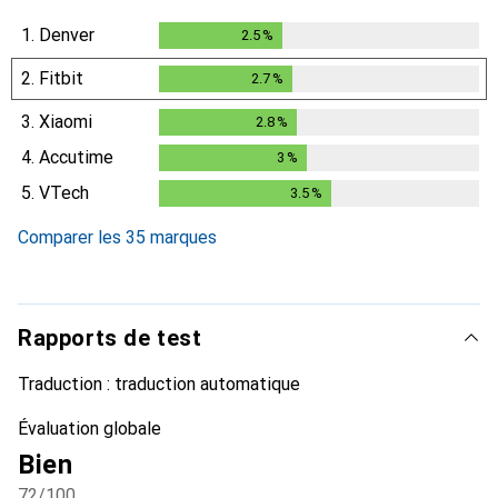
1.
Denver
2.5
%
2.5
%
2.
Fitbit
2.7
%
2.7
%
3.
Xiaomi
2.8
%
2.8
%
4.
Accutime
3
%
3
%
5.
VTech
3.5
%
3.5
%
Comparer les 35 marques
Rapports de test
Traduction :
traduction automatique
Évaluation globale
Bien
72
/100