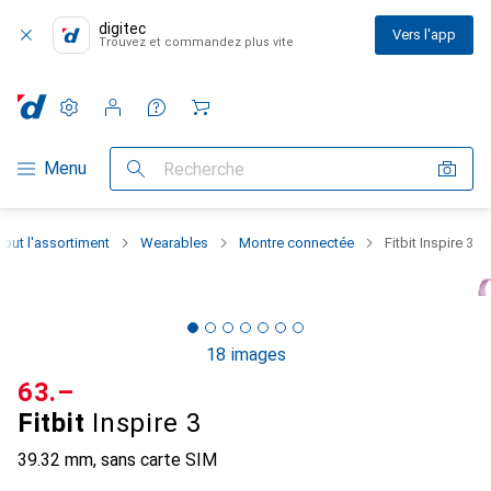
digitec
Vers l'app
Trouvez et commandez plus vite
Paramètres
Compte client
Listes de comparaison
Listes d'envies
Panier
Navigation par catégorie
Menu
Recherche
Tout l'assortiment
Wearables
Montre connectée
Fitbit Inspire 3
18 images
CHF
63.–
Fitbit
Inspire 3
39.32 mm, sans carte SIM