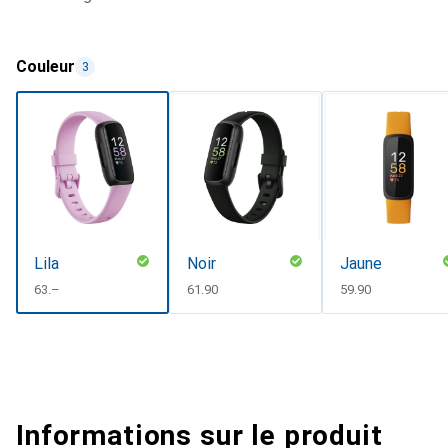
Couleur
3
Lila
Noir
Jaune
CHF
63.–
CHF
61.90
CHF
59.90
Informations sur le produit