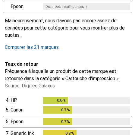
i
Epson
Données insuffisantes
i
i
i
i
Données insuffisantes
Données insuffisantes
Données insuffisantes
Données insuffisantes
Malheureusement, nous n’avons pas encore assez de
données pour cette catégorie pour vous montrer plus de
quotas.
Comparer les 21 marques
Taux de retour
Fréquence à laquelle un produit de cette marque est
retourné dans la catégorie « Cartouche d'impression ».
Source: Digitec Galaxus
4.
HP
0.6
%
0.6
%
5.
Canon
0.7
%
0.7
%
5.
Epson
0.7
%
0.7
%
7.
Generic Ink
0.8
%
0.8
%