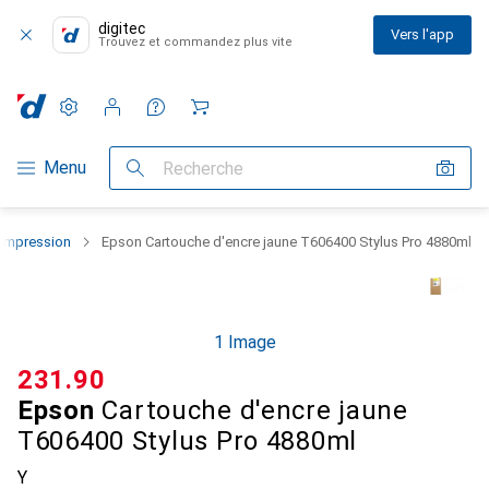
digitec
Vers l'app
Trouvez et commandez plus vite
Paramètres
Compte client
Listes de comparaison
Listes d'envies
Panier
Navigation par catégorie
Menu
Recherche
'impression
Epson Cartouche d'encre jaune T606400 Stylus Pro 4880ml
1 Image
CHF
231.90
Epson
Cartouche d'encre jaune
T606400 Stylus Pro 4880ml
Y