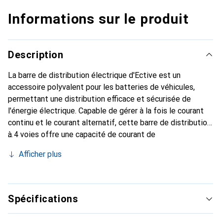
Informations sur le produit
Description
La barre de distribution électrique d'Ective est un
accessoire polyvalent pour les batteries de véhicules,
permettant une distribution efficace et sécurisée de
l'énergie électrique. Capable de gérer à la fois le courant
continu et le courant alternatif, cette barre de distribution
à 4 voies offre une capacité de courant de
fonctionnement maximale de 150A pour le courant continu
Afficher plus
et de 130A pour le courant alternatif. Elle est conçue pour
soulager les pôles de la batterie et réduire l'augmentation
de la température, ce qui peut prolonger la durée de vie de
la batterie. La barre de distribution assure également un
Spécifications
câblage propre et ordonné, facilitant ainsi l'installation et
l'entretien. Sa construction robuste et sa possibilité de