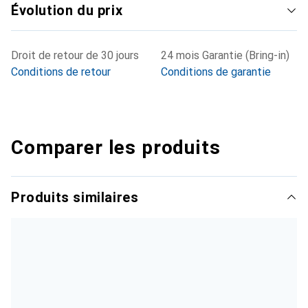
Évolution du prix
fixation par vis en font un choix fiable pour diverses
applications dans le domaine automobile.
Droit de retour de 30 jours
24 mois Garantie (Bring-in)
Conditions de retour
Conditions de garantie
Comparer les produits
Produits similaires