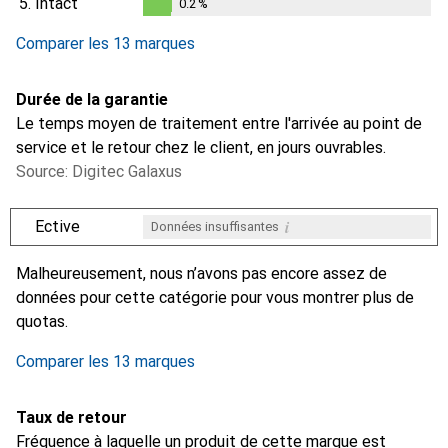
5.
Intact
0.2
%
0.2
%
Comparer les 13 marques
Durée de la garantie
Le temps moyen de traitement entre l'arrivée au point de
service et le retour chez le client, en jours ouvrables.
Source: Digitec Galaxus
i
Ective
Données insuffisantes
i
i
i
i
Données insuffisantes
Données insuffisantes
Données insuffisantes
Données insuffisantes
Malheureusement, nous n’avons pas encore assez de
données pour cette catégorie pour vous montrer plus de
quotas.
Comparer les 13 marques
Taux de retour
Fréquence à laquelle un produit de cette marque est