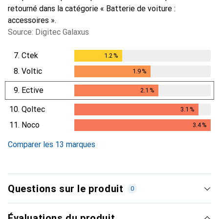
retourné dans la catégorie « Batterie de voiture :
accessoires ».
Source: Digitec Galaxus
7.
Ctek
1.2
%
1.2
%
8.
Voltic
1.9
%
1.9
%
9.
Ective
2.1
%
2.1
%
10.
Qoltec
3.1
%
3.1
%
11.
Noco
3.4
%
3.4
%
Comparer les 13 marques
Questions sur le produit
0
Évaluations du produit