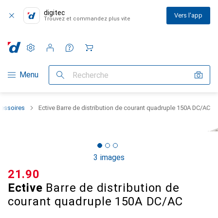
digitec
Vers l'app
Trouvez et commandez plus vite
Paramètres
Compte client
Listes de comparaison
Listes d'envies
Panier
Navigation par catégorie
Menu
Recherche
ccessoires
Ective Barre de distribution de courant quadruple 150A DC/AC
3 images
CHF
21.90
Ective
Barre de distribution de
courant quadruple 150A DC/AC