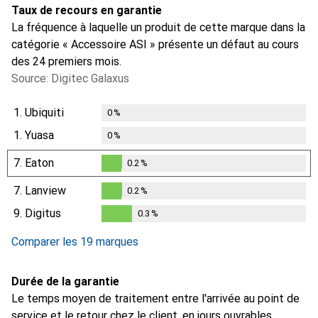
Taux de recours en garantie
La fréquence à laquelle un produit de cette marque dans la
catégorie « Accessoire ASI » présente un défaut au cours
des 24 premiers mois.
Source: Digitec Galaxus
1.
Ubiquiti
0
%
1.
Yuasa
0
%
7.
Eaton
0.2
%
0.2
%
7.
Lanview
0.2
%
0.2
%
9.
Digitus
0.3
%
0.3
%
Comparer les 19 marques
Durée de la garantie
Le temps moyen de traitement entre l'arrivée au point de
service et le retour chez le client, en jours ouvrables.