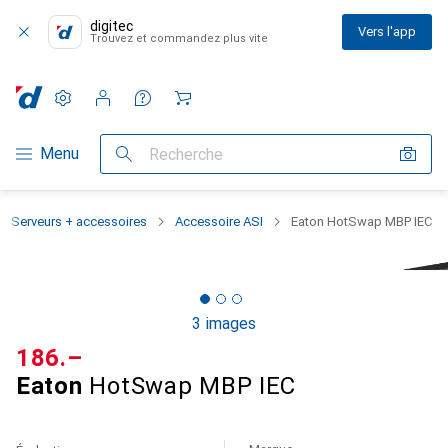
digitec
Vers l'app
Trouvez et commandez plus vite
Paramètres
Compte client
Listes de comparaison
Listes d'envies
Panier
Navigation par catégorie
Menu
Recherche
Serveurs + accessoires
Accessoire ASI
Eaton HotSwap MBP IEC
3 images
CHF
186.–
Eaton
HotSwap MBP IEC