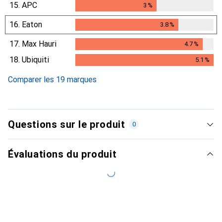
15.
APC
3
%
3
%
16.
Eaton
3.8
%
3.8
%
17.
Max Hauri
4.7
%
4.7
%
18.
Ubiquiti
5.1
%
5.1
%
Comparer les 19 marques
Questions sur le produit
0
Évaluations du produit