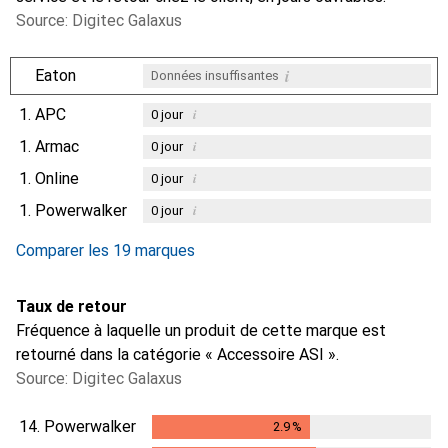
Source: Digitec Galaxus
i
Eaton
Données insuffisantes
1.
APC
i
0
jour
1.
Armac
i
0
jour
1.
Online
i
0
jour
1.
Powerwalker
i
0
jour
Comparer les 19 marques
Taux de retour
Fréquence à laquelle un produit de cette marque est
retourné dans la catégorie « Accessoire ASI ».
Source: Digitec Galaxus
14.
Powerwalker
2.9
%
2.9
%