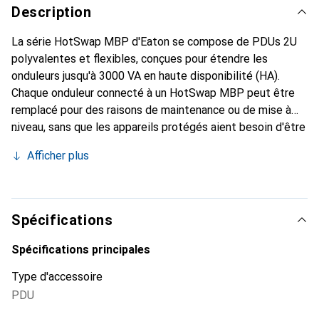
Description
La série HotSwap MBP d'Eaton se compose de PDUs 2U
polyvalentes et flexibles, conçues pour étendre les
onduleurs jusqu'à 3000 VA en haute disponibilité (HA).
Chaque onduleur connecté à un HotSwap MBP peut être
remplacé pour des raisons de maintenance ou de mise à
niveau, sans que les appareils protégés aient besoin d'être
déconnectés de l'alimentation. Les appareils peuvent être
Afficher plus
montés de différentes manières : dans des armoires de
rack, au mur, ou vous pouvez profiter de la possibilité
unique de fixer les modules à l'arrière d'un onduleur Pulsar,
que ce soit avec l'avant vers l'arrière, l'avant, la gauche ou
Spécifications
la droite – une solution extrêmement flexible.
Spécifications principales
Type d'accessoire
PDU