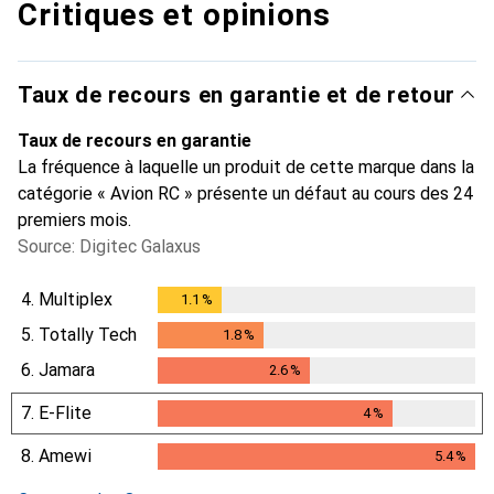
Critiques et opinions
Taux de recours en garantie et de retour
Taux de recours en garantie
La fréquence à laquelle un produit de cette marque dans la
catégorie « Avion RC » présente un défaut au cours des 24
premiers mois.
Source: Digitec Galaxus
4.
Multiplex
1.1
%
1.1
%
5.
Totally Tech
1.8
%
1.8
%
6.
Jamara
2.6
%
2.6
%
7.
E-Flite
4
%
4
%
8.
Amewi
5.4
%
5.4
%