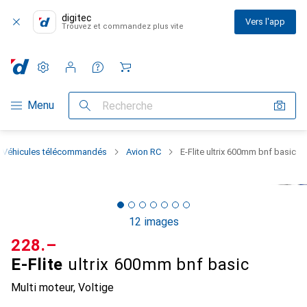
digitec
Vers l'app
Trouvez et commandez plus vite
Paramètres
Compte client
Listes de comparaison
Listes d'envies
Panier
Navigation par catégorie
Menu
Recherche
Véhicules télécommandés
Avion RC
E-Flite ultrix 600mm bnf basic
12 images
CHF
228.–
E-Flite
ultrix 600mm bnf basic
Multi moteur, Voltige