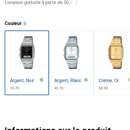
i
Livraison gratuite à partir de 50.–
Couleur
3
Argent, Noir
Argent, Blanc
Crème, Or
CHF
35.70
CHF
43.70
CHF
60.90