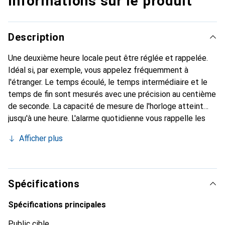
Informations sur le produit
Description
Une deuxième heure locale peut être réglée et rappelée.
Idéal si, par exemple, vous appelez fréquemment à
l'étranger. Le temps écoulé, le temps intermédiaire et le
temps de fin sont mesurés avec une précision au centième
de seconde. La capacité de mesure de l'horloge atteint
jusqu'à une heure. L'alarme quotidienne vous rappelle les
événements quotidiens récurrents en émettant un signal
Afficher plus
sonore à l'heure programmée. Une fois réglé, le calendrier
automatique affiche toujours la date correcte. L'affichage
de l'heure peut être réglé en format 12 heures ou 24
heures. En mode 12 heures, un "p" apparaît sur l'affichage
Spécifications
pour la seconde moitié de la journée, c'est-à-dire de 12
heures à 23h59. Dur, durable et élégant : le bracelet en
Spécifications principales
acier inoxydable est un classique pour les montres. Pour un
Public cible