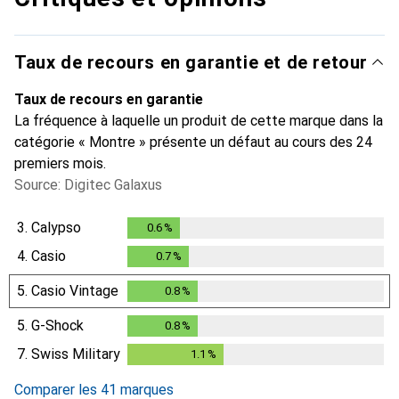
Taux de recours en garantie et de retour
Taux de recours en garantie
La fréquence à laquelle un produit de cette marque dans la
catégorie « Montre » présente un défaut au cours des 24
premiers mois.
Source: Digitec Galaxus
3.
Calypso
0.6
%
0.6
%
4.
Casio
0.7
%
0.7
%
5.
Casio Vintage
0.8
%
0.8
%
5.
G-Shock
0.8
%
0.8
%
7.
Swiss Military
1.1
%
1.1
%
Comparer les 41 marques