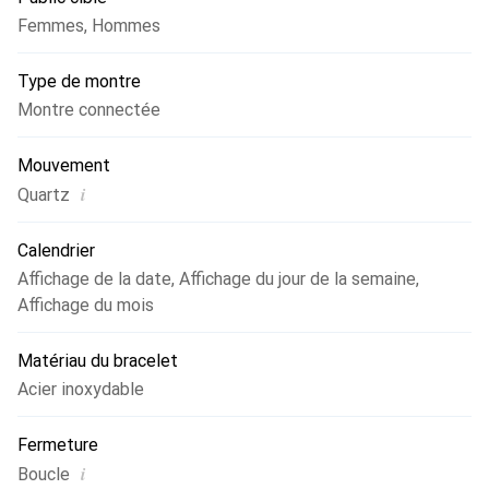
confort de port optimal, la fermeture s'ajuste facilement
Femmes
,
Hommes
et individuellement. La pile fournit à la montre l'énergie
nécessaire pendant environ 3 ans. Ce modèle est étanche
Type de montre
à l'eau selon DIN 8310 ou ISO 22810, il tolère donc les
éclaboussures de lumière. Il faut éviter un contact plus
Montre connectée
important avec l'eau.
Mouvement
i
Quartz
Calendrier
Affichage de la date
,
Affichage du jour de la semaine
,
Affichage du mois
Matériau du bracelet
Acier inoxydable
Fermeture
i
Boucle