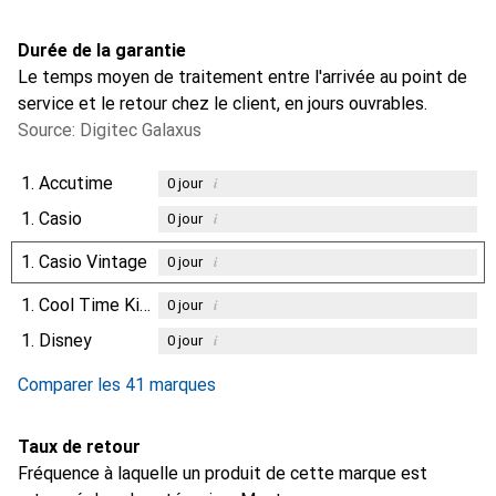
Durée de la garantie
Le temps moyen de traitement entre l'arrivée au point de
service et le retour chez le client, en jours ouvrables.
Source: Digitec Galaxus
1.
Accutime
i
0
jour
1.
Casio
i
0
jour
1.
Casio Vintage
i
0
jour
1.
Cool Time Kids
i
0
jour
1.
Disney
i
0
jour
Comparer les 41 marques
Taux de retour
Fréquence à laquelle un produit de cette marque est