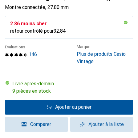
Montre connectée, 27.80 mm
CHF
2.86
moins cher
retour contrôlé pour
CHF
32.84
Marque
Évaluations
Plus de produits Casio
146
Vintage
Livré après-demain
9 pièces en stock
Ajouter au panier
Comparer
Ajouter à la liste