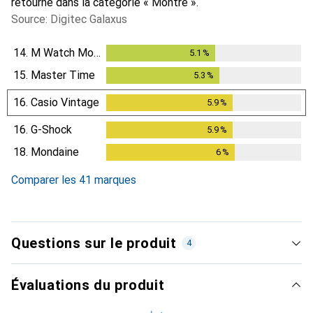
retourné dans la catégorie « Montre ».
Source: Digitec Galaxus
14.
M Watch Mondaine
5.1
%
5.1
%
15.
Master Time
5.3
%
5.3
%
16.
Casio Vintage
5.9
%
5.9
%
16.
G-Shock
5.9
%
5.9
%
18.
Mondaine
6
%
6
%
Comparer les 41 marques
Questions sur le produit
4
Évaluations du produit