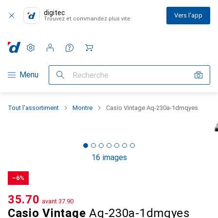
digitec
Vers l'app
Trouvez et commandez plus vite
Paramètres
Compte client
Listes de comparaison
Listes d'envies
Panier
Navigation par catégorie
Menu
Recherche
Tout l'assortiment
Montre
Casio Vintage Aq-230a-1dmqyes
16 images
−6%
CHF
35.70
avant
CHF
37.90
Casio Vintage
Aq-230a-1dmqyes