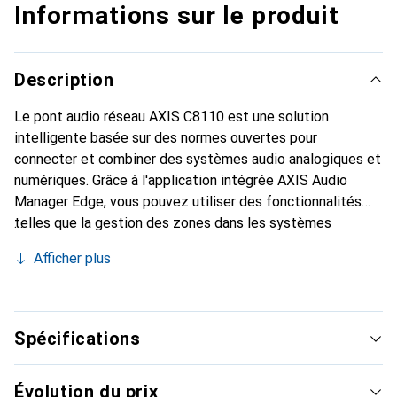
Informations sur le produit
Description
Le pont audio réseau AXIS C8110 est une solution
intelligente basée sur des normes ouvertes pour
connecter et combiner des systèmes audio analogiques et
numériques. Grâce à l'application intégrée AXIS Audio
Manager Edge, vous pouvez utiliser des fonctionnalités
telles que la gestion des zones dans les systèmes
analogiques existants. Avec le support SIP, il est possible
Afficher plus
de connecter un système téléphonique IP pour passer des
appels via des haut-parleurs analogiques. Avec l'entrée
audio analogique, vous pouvez facilement intégrer votre
système d'interphone ou votre box de streaming musical
Spécifications
aux haut-parleurs réseau d'Axis.
Évolution du prix