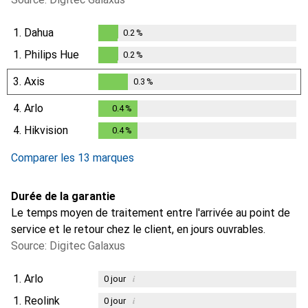
1.
Dahua
0.2
%
0.2
%
1.
Philips Hue
0.2
%
0.2
%
3.
Axis
0.3
%
0.3
%
4.
Arlo
0.4
%
0.4
%
4.
Hikvision
0.4
%
0.4
%
Comparer les 13 marques
Durée de la garantie
Le temps moyen de traitement entre l'arrivée au point de
service et le retour chez le client, en jours ouvrables.
Source: Digitec Galaxus
1.
Arlo
i
0
jour
1.
Reolink
i
0
jour