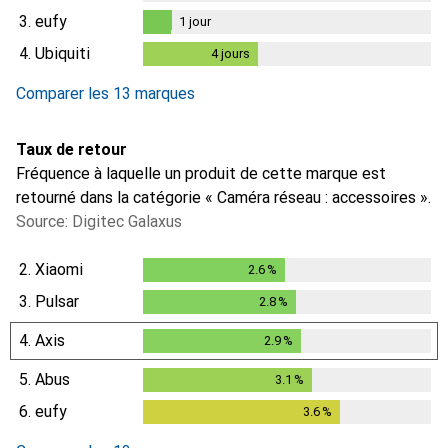
3.
eufy
1
jour
1
jour
4.
Ubiquiti
4
jours
4
jours
i
Données insuffisantes
Comparer les 13 marques
Taux de retour
Fréquence à laquelle un produit de cette marque est
retourné dans la catégorie « Caméra réseau : accessoires ».
Source: Digitec Galaxus
2.
Xiaomi
2.6
%
2.6
%
3.
Pulsar
2.8
%
2.8
%
4.
Axis
2.9
%
2.9
%
5.
Abus
3.1
%
3.1
%
6.
eufy
3.6
%
3.6
%