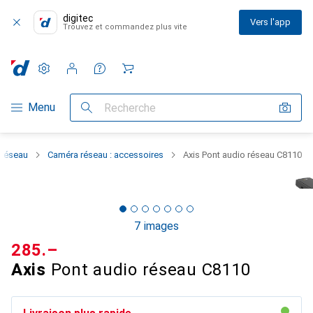
digitec
Vers l'app
Trouvez et commandez plus vite
Paramètres
Compte client
Listes de comparaison
Listes d'envies
Panier
Navigation par catégorie
Menu
Recherche
Réseau
Caméra réseau : accessoires
Axis Pont audio réseau C8110
7 images
CHF
285.–
Axis
Pont audio réseau C8110