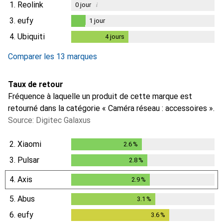
1.
Reolink
i
0
jour
3.
eufy
1
jour
1
jour
4.
Ubiquiti
4
jours
4
jours
i
Données insuffisantes
Comparer les 13 marques
Taux de retour
Fréquence à laquelle un produit de cette marque est
retourné dans la catégorie « Caméra réseau : accessoires ».
Source: Digitec Galaxus
2.
Xiaomi
2.6
%
2.6
%
3.
Pulsar
2.8
%
2.8
%
4.
Axis
2.9
%
2.9
%
5.
Abus
3.1
%
3.1
%
6.
eufy
3.6
%
3.6
%