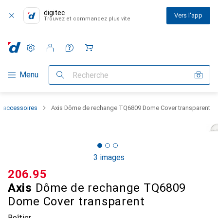
digitec
Vers l'app
Trouvez et commandez plus vite
Paramètres
Compte client
Listes de comparaison
Listes d'envies
Panier
Navigation par catégorie
Menu
Recherche
: accessoires
Axis Dôme de rechange TQ6809 Dome Cover transparent
3 images
CHF
206.95
Axis
Dôme de rechange TQ6809
Dome Cover transparent
Boîtier