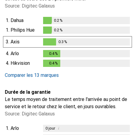
Source: Digitec Galaxus
1.
Dahua
0.2
%
0.2
%
1.
Philips Hue
0.2
%
0.2
%
3.
Axis
0.3
%
0.3
%
4.
Arlo
0.4
%
0.4
%
4.
Hikvision
0.4
%
0.4
%
Comparer les 13 marques
Durée de la garantie
Le temps moyen de traitement entre l'arrivée au point de
service et le retour chez le client, en jours ouvrables.
Source: Digitec Galaxus
1.
Arlo
i
0
jour