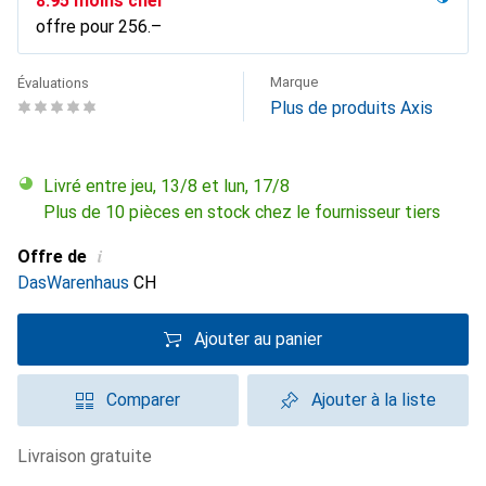
CHF
8.95
moins cher
offre pour
CHF
256.–
Marque
Évaluations
Plus de produits Axis
Livré entre jeu, 13/8 et lun, 17/8
Plus de 10 pièces en stock chez le fournisseur tiers
i
Offre de
DasWarenhaus
CH
Ajouter au panier
Comparer
Ajouter à la liste
livraison gratuite