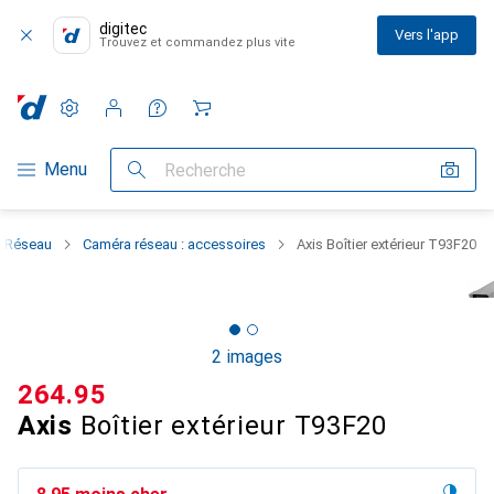
digitec
Vers l'app
Trouvez et commandez plus vite
Paramètres
Compte client
Listes de comparaison
Listes d'envies
Panier
Navigation par catégorie
Menu
Recherche
Réseau
Caméra réseau : accessoires
Axis Boîtier extérieur T93F20
2 images
CHF
264.95
Axis
Boîtier extérieur T93F20