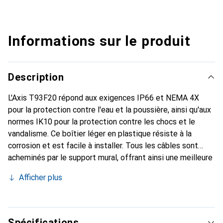
Informations sur le produit
Description
L'Axis T93F20 répond aux exigences IP66 et NEMA 4X
pour la protection contre l'eau et la poussière, ainsi qu'aux
normes IK10 pour la protection contre les chocs et le
vandalisme. Ce boîtier léger en plastique résiste à la
corrosion et est facile à installer. Tous les câbles sont
acheminés par le support mural, offrant ainsi une meilleure
protection contre le vandalisme et la dégradation due à la
Afficher plus
lumière du soleil. Le contrôle de température arctique
garantit que la caméra peut redémarrer après une coupure
de courant, même à -40 °C. L'Axis T93F20 prend en charge
l'alimentation par Ethernet. Il dispose d'un emplacement
Spécifications