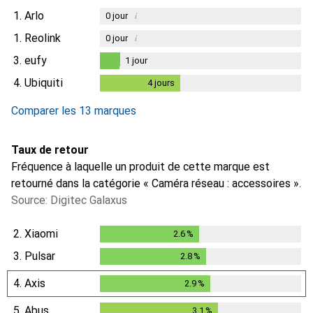
1.
Arlo
i
0
jour
1.
Reolink
i
0
jour
3.
eufy
1
jour
1
jour
4.
Ubiquiti
4
jours
4
jours
i
Données insuffisantes
Comparer les 13 marques
Taux de retour
Fréquence à laquelle un produit de cette marque est
retourné dans la catégorie « Caméra réseau : accessoires ».
Source: Digitec Galaxus
2.
Xiaomi
2.6
%
2.6
%
3.
Pulsar
2.8
%
2.8
%
4.
Axis
2.9
%
2.9
%
5.
Abus
3.1
%
3.1
%