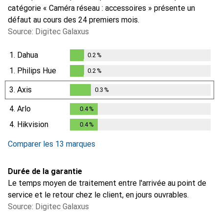
catégorie « Caméra réseau : accessoires » présente un
défaut au cours des 24 premiers mois.
Source: Digitec Galaxus
1.
Dahua
0.2
%
0.2
%
1.
Philips Hue
0.2
%
0.2
%
3.
Axis
0.3
%
0.3
%
4.
Arlo
0.4
%
0.4
%
4.
Hikvision
0.4
%
0.4
%
Comparer les 13 marques
Durée de la garantie
Le temps moyen de traitement entre l'arrivée au point de
service et le retour chez le client, en jours ouvrables.
Source: Digitec Galaxus