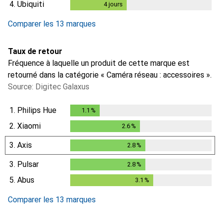
4.
Ubiquiti
4
jours
4
jours
i
Données insuffisantes
Comparer les 13 marques
Taux de retour
Fréquence à laquelle un produit de cette marque est
retourné dans la catégorie « Caméra réseau : accessoires ».
Source: Digitec Galaxus
1.
Philips Hue
1.1
%
1.1
%
2.
Xiaomi
2.6
%
2.6
%
3.
Axis
2.8
%
2.8
%
3.
Pulsar
2.8
%
2.8
%
5.
Abus
3.1
%
3.1
%
Comparer les 13 marques