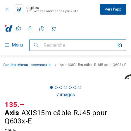
digitec
Vers l'app
Trouvez et commandez plus vite
Paramètres
Compte client
Listes de comparaison
Listes d'envies
Panier
Navigation par catégorie
Menu
Recherche
Caméra réseau : accessoires
Axis AXIS15m câble RJ45 pour Q603x-E
7 images
CHF
135.–
Axis
AXIS15m câble RJ45 pour
Q603x-E
Câble