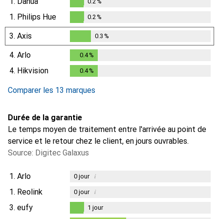
1.
Dahua
0.2
%
0.2
%
1.
Philips Hue
0.2
%
0.2
%
3.
Axis
0.3
%
0.3
%
4.
Arlo
0.4
%
0.4
%
4.
Hikvision
0.4
%
0.4
%
Comparer les 13 marques
Durée de la garantie
Le temps moyen de traitement entre l'arrivée au point de
service et le retour chez le client, en jours ouvrables.
Source: Digitec Galaxus
1.
Arlo
i
0
jour
1.
Reolink
i
0
jour
3.
eufy
1
jour
1
jour