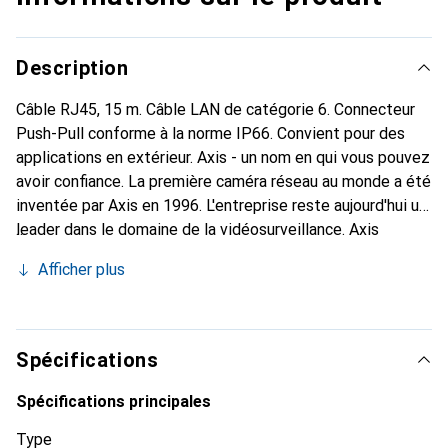
Description
Câble RJ45, 15 m. Câble LAN de catégorie 6. Connecteur
Push-Pull conforme à la norme IP66. Convient pour des
applications en extérieur. Axis - un nom en qui vous pouvez
avoir confiance. La première caméra réseau au monde a été
inventée par Axis en 1996. L'entreprise reste aujourd'hui un
leader dans le domaine de la vidéosurveillance. Axis
Communications a été fondée en 1984 et l'entreprise
Afficher plus
suédoise est désormais présente dans le monde entier
avec ses propres filiales. Les produits de vidéo réseau
d'Axis se trouvent également partout : dans les espaces
publics comme dans le commerce de détail, dans les
Spécifications
aéroports, ainsi que dans les trains et le long des
autoroutes, dans les universités, dans le système
Spécifications principales
pénitentiaire, dans les casinos et dans les agences
Type
bancaires. L'ensemble de la chaîne de valeur d'Axis, de la