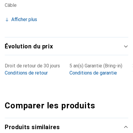
Câble
recherche et développement à la production en passant
par le recyclage, est marqué par l'exigence de qualité de
Afficher plus
l'entreprise.
Évolution du prix
Droit de retour de 30 jours
5 an(s) Garantie (Bring-in)
Conditions de retour
Conditions de garantie
Comparer les produits
Produits similaires