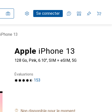
Paramètres
Compte client
Listes de comparaison
Listes d'envies
Panier
Se connecter
 iPhone 13
Apple
iPhone 13
128 Go, Pink, 6.10", SIM + eSIM, 5G
Évaluations
153
Non disponible pour le moment