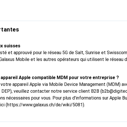
s et des textes d’une netteté irréprochable. Avec la puce A15 
luidité, et vous bénéficiez de fonctionnalités telles que le mod
 Texte en direct, et bien plus. Et comme elle est plus économe 
ttement améliorée. Design résistant avec Ceramic Shield. Alumi
rtantes
résistance à l’eau du marché (IP68). Avec la 5G, bénéficiez de t
 de haute qualité, et même d’un gaming de haut vol à plusieurs.
ux suisses
 bandes 5G, vous pouvez accéder à la vitesse 5G dans plus de l
té et approuvé pour le réseau 5G de Salt, Sunrise et Swisscom. 
onible sur certains marchés et auprès de certains opérateurs. L
alaxus Mobile et les autres opérateurs qui utilisent le réseau d
s lieux et l’opérateur.
 appareil Apple compatible MDM pour votre entreprise ?
r votre appareil Apple via Mobile Device Management (MDM) av
EP), veuillez contacter notre service client B2B (b2b@digitec
ons nécessaires pour vous. Pour plus d'informations sur Apple 
 ici (https://www.galaxus.ch/de/wiki/5081).