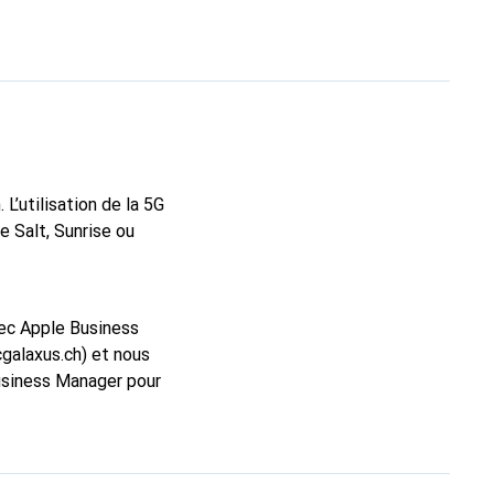
Bionic, vos tâches
e Cinématique, les
en énergie, elle vous
nium de qualité
éléchargements ultra-
 Et comme l’iPhone 13
ieux. Forfait de
L’utilisation de la 5G
es vitesses varient
e Salt, Sunrise ou
ec Apple Business
galaxus.ch) et nous
Business Manager pour