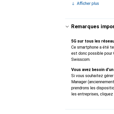
Afficher plus
élevée assure des photo
s’effectuent en toute f
Styles photographiques,
offre une autonomie ne
Remarques impo
aérospatiale. Meilleure 
rapides, d’un streaming
5G sur tous les résea
dispose de davantage de
Ce smartphone a été tes
données requis. 5G disp
est donc possible pour G
selon la configuration de
Swisscom.
Vous avez besoin d'un
Si vous souhaitez gére
Manager (anciennement D
prendrons les dispositi
les entreprises, cliquez