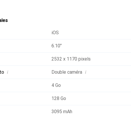
ales
iOS
6.10"
2532 x 1170 pixels
i
i
to
Double caméra
4 Go
128 Go
3095 mAh