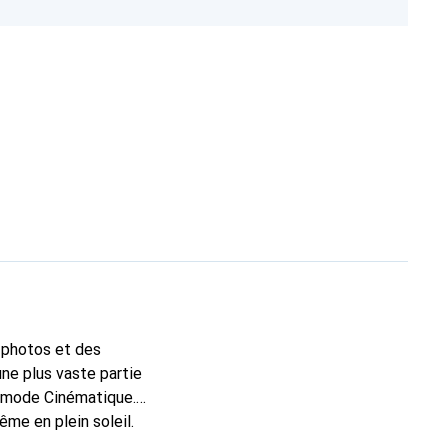
s photos et des
une plus vaste partie
le mode Cinématique.
me en plein soleil.
nsité de pixels ultra-