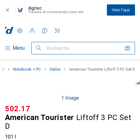
digitec
Vers l'app
Trouvez et commandez plus vite
Paramètres
Compte client
Listes de comparaison
Listes d'envies
Panier
Navigation par catégorie
Menu
Recherche
ent
Notebook + PC
Valise
American Tourister Liftoff 3 PC Set D
1 Image
CHF
502.17
American Tourister
Liftoff 3 PC Set
D
101 l