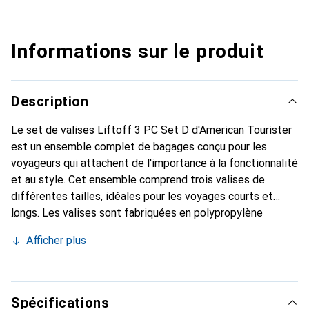
Informations sur le produit
Description
Le set de valises Liftoff 3 PC Set D d'American Tourister
est un ensemble complet de bagages conçu pour les
voyageurs qui attachent de l'importance à la fonctionnalité
et au style. Cet ensemble comprend trois valises de
différentes tailles, idéales pour les voyages courts et
longs. Les valises sont fabriquées en polypropylène
robuste, ce qui les rend légères tout en étant durables.
Afficher plus
Avec un design réfléchi, elles offrent un espace de
rangement suffisant et des fonctionnalités pratiques pour
faciliter le voyage. Les valises sont équipées d'un cadenas
à combinaison approuvé par la TSA, offrant une sécurité
Spécifications