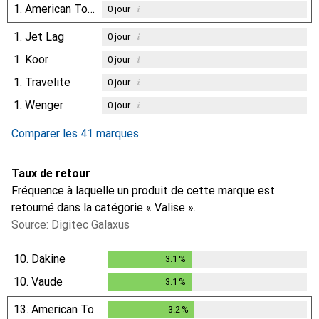
1.
American Tourister
i
0
jour
1.
Jet Lag
i
0
jour
1.
Koor
i
0
jour
1.
Travelite
i
0
jour
1.
Wenger
i
0
jour
Comparer les 41 marques
Taux de retour
Fréquence à laquelle un produit de cette marque est
retourné dans la catégorie « Valise ».
Source: Digitec Galaxus
10.
Dakine
3.1
%
3.1
%
10.
Vaude
3.1
%
3.1
%
13.
American Tourister
3.2
%
3.2
%