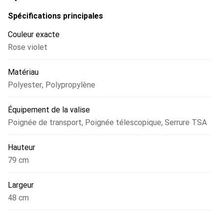
supplémentaire pour vos objets de valeur. Les roulettes
silencieuses et la poignée télescopique extensible
Spécifications principales
garantissent une manipulation sans effort, tandis que les
Couleur exacte
différents compartiments permettent une organisation
Rose violet
optimale des bagages. Cet ensemble est non seulement
fonctionnel, mais aussi esthétiquement plaisant, ce qui en
Matériau
fait un excellent choix pour les voyageurs modernes.
Polyester
,
Polypropylène
Équipement de la valise
Poignée de transport
,
Poignée télescopique
,
Serrure TSA
Hauteur
79 cm
Largeur
48 cm