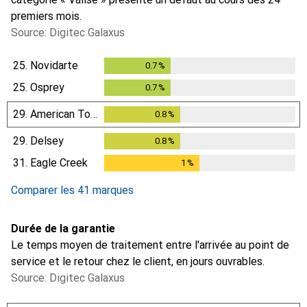
premiers mois.
Source: Digitec Galaxus
25.
Novidarte
0.7
%
0.7
%
25.
Osprey
0.7
%
0.7
%
29.
American Tourister
0.8
%
0.8
%
29.
Delsey
0.8
%
0.8
%
31.
Eagle Creek
1
%
1
%
Comparer les 41 marques
Durée de la garantie
Le temps moyen de traitement entre l'arrivée au point de
service et le retour chez le client, en jours ouvrables.
Source: Digitec Galaxus