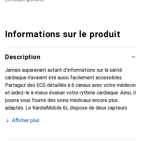
Informations sur le produit
Description
Jamais auparavant autant d'informations sur la santé
cardiaque n'avaient été aussi facilement accessibles.
Partagez des ECG détaillés à 6 canaux avec votre médecin
et aidez-le à mieux évaluer votre rythme cardiaque. Ainsi, il
pourra vous fournir des soins médicaux encore plus
adaptés. Le KardiaMobile 6L dispose de deux capteurs
pour vos doigts sur le dessus de l'appareil, ainsi qu'un
Afficher plus
capteur supplémentaire en dessous pour le contact avec la
peau de votre jambe gauche. Le KardiaMobile 6L fournit
des mesures via les canaux ECG I, II, III, aVL, aVR et aVF.