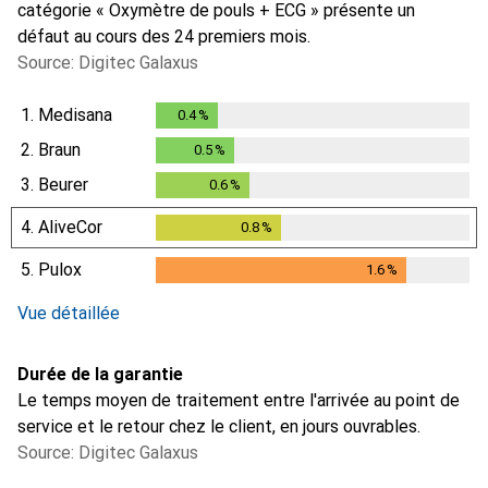
catégorie « Oxymètre de pouls + ECG » présente un
défaut au cours des 24 premiers mois.
Source: Digitec Galaxus
1.
Medisana
0.4
%
0.4
%
2.
Braun
0.5
%
0.5
%
3.
Beurer
0.6
%
0.6
%
4.
AliveCor
0.8
%
0.8
%
5.
Pulox
1.6
%
1.6
%
Vue détaillée
Durée de la garantie
Le temps moyen de traitement entre l'arrivée au point de
service et le retour chez le client, en jours ouvrables.
Source: Digitec Galaxus