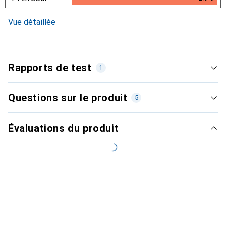
2.9
%
i
Données insuffisantes
Vue détaillée
Rapports de test
1
Questions sur le produit
5
Plus récent
Évaluations du produit
Très bien
i
85/100
connect
Seul test
Publication
juillet 2022
... Pour réaliser un ECG à 6 dérivations, l'appareil doit être