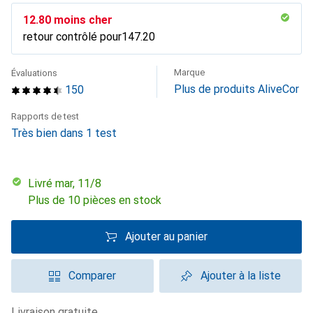
CHF
12.80
moins cher
retour contrôlé pour
CHF
147.20
Marque
Évaluations
Plus de produits AliveCor
150
Rapports de test
Très bien dans 1 test
Livré mar, 11/8
Plus de 10 pièces en stock
Ajouter au panier
Comparer
Ajouter à la liste
livraison gratuite