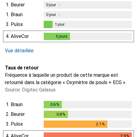
1.
Beurer
i
0
jour
1.
Braun
i
0
jour
3.
Pulox
1
jour
1
jour
4.
AliveCor
3
jours
3
jours
i
Données insuffisantes
Vue détaillée
Taux de retour
Fréquence à laquelle un produit de cette marque est
retourné dans la catégorie « Oxymètre de pouls + ECG ».
Source: Digitec Galaxus
1.
Braun
0.6
%
0.6
%
2.
Beurer
0.8
%
0.8
%
3.
Pulox
2.1
%
2.1
%
4.
AliveCor
2.9
%