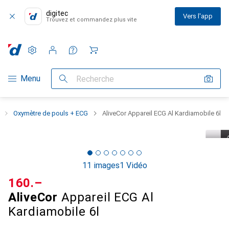
digitec
Vers l'app
Trouvez et commandez plus vite
Paramètres
Compte client
Listes de comparaison
Listes d'envies
Panier
Navigation par catégorie
Menu
Recherche
Oxymètre de pouls + ECG
AliveCor Appareil ECG Al Kardiamobile 6l
11 images
1 Vidéo
CHF
160.–
AliveCor
Appareil ECG Al
Kardiamobile 6l