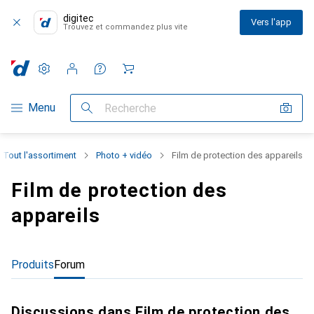
digitec
Vers l'app
Trouvez et commandez plus vite
Paramètres
Compte client
Listes de comparaison
Listes d'envies
Panier
Navigation par catégorie
Menu
Recherche
Tout l'assortiment
Photo + vidéo
Film de protection des appareils
Film de protection des
appareils
Produits
Forum
Discussions dans Film de protection des appareils