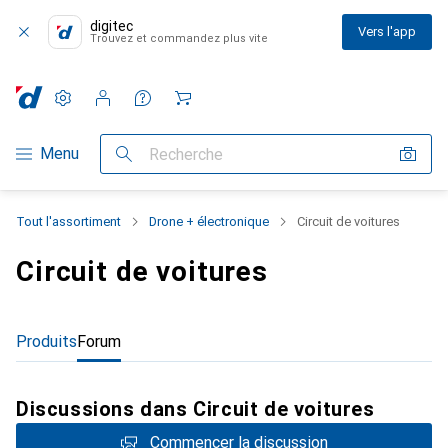
digitec
Vers l'app
Trouvez et commandez plus vite
Paramètres
Compte client
Listes de comparaison
Listes d'envies
Panier
Navigation par catégorie
Menu
Recherche
Tout l'assortiment
Drone + électronique
Circuit de voitures
Circuit de voitures
Produits
Forum
Discussions dans Circuit de voitures
Commencer la discussion