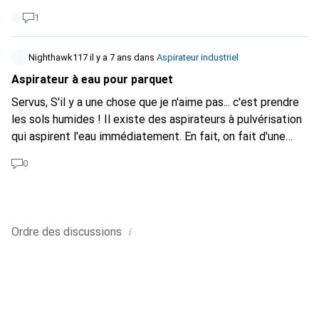
1
Nighthawk117
il y a 7 ans
dans
Aspirateur industriel
Aspirateur à eau pour parquet
Servus, S'il y a une chose que je n'aime pas... c'est prendre
les sols humides ! Il existe des aspirateurs à pulvérisation
qui aspirent l'eau immédiatement. En fait, on fait d'une
pierre deux coups ? Quelqu'un a-t-il déjà essayé sur un
0
parquet vitrifié ?
i
Ordre des
discussions