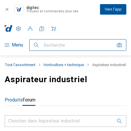
digitec
Vers l'app
Trouvez et commandez plus vite
Paramètres
Compte client
Listes de comparaison
Listes d'envies
Panier
Navigation par catégorie
Menu
Recherche
Tout l'assortiment
Horticulture + technique
Aspirateur industriel
Aspirateur industriel
Produits
Forum