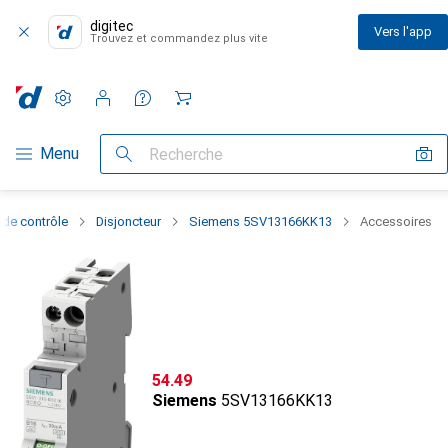
digitec
Vers l'app
Trouvez et commandez plus vite
Paramètres
Compte client
Listes de comparaison
Listes d'envies
Panier
Navigation par catégorie
Menu
Recherche
de contrôle
Disjoncteur
Siemens 5SV13166KK13
Accessoires
CHF
54.49
Siemens
5SV13166KK13