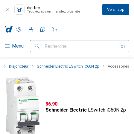
digitec
Vers l'app
Trouvez et commandez plus vite
Paramètres
Compte client
Listes de comparaison
Listes d'envies
Panier
Navigation par catégorie
Menu
Recherche
e
Disjoncteur
Schneider Electric LSwitch iC60N 2p
Accessoires
CHF
86.90
Schneider Electric
LSwitch iC60N 2p