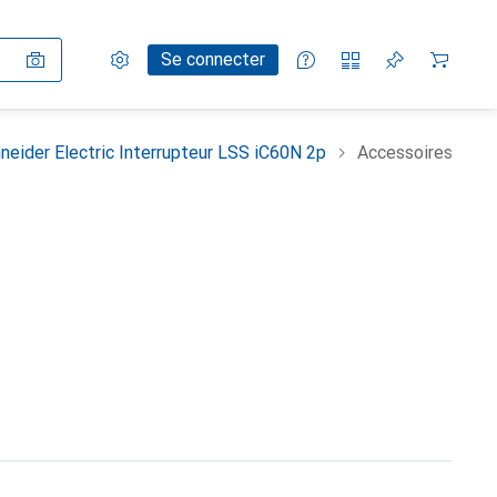
Paramètres
Compte client
Listes de comparaison
Listes d'envies
Panier
Se connecter
neider Electric Interrupteur LSS iC60N 2p
Accessoires