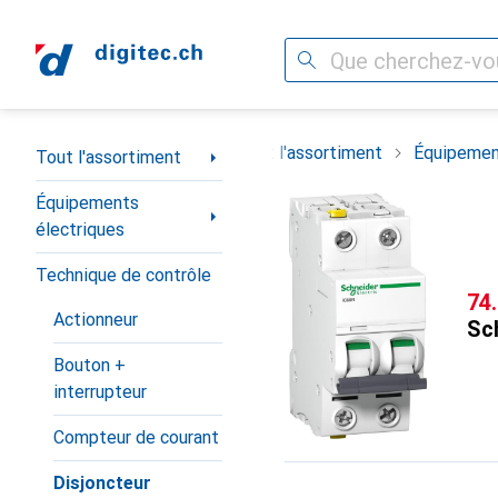
Recherche
Navigation par catégorie
Tout l'assortiment
Équipemen
Tout l'assortiment
Équipements
électriques
Technique de contrôle
CH
74
Actionneur
Sch
Bouton +
interrupteur
Compteur de courant
Disjoncteur