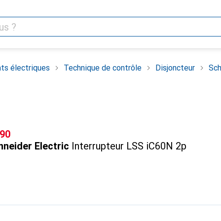
ts électriques
Technique de contrôle
Disjoncteur
Sch
F
.90
neider Electric
Interrupteur LSS iC60N 2p