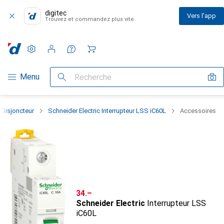
digitec
Vers l'app
Trouvez et commandez plus vite
Paramètres
Compte client
Listes de comparaison
Listes d'envies
Panier
Navigation par catégorie
Menu
Recherche
Disjoncteur
Schneider Electric Interrupteur LSS iC60L
Accessoires
CHF
34.–
Schneider Electric
Interrupteur LSS
iC60L