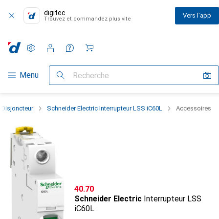
digitec
Vers l'app
Trouvez et commandez plus vite
Paramètres
Compte client
Listes de comparaison
Listes d'envies
Panier
Navigation par catégorie
Menu
Recherche
Disjoncteur
Schneider Electric Interrupteur LSS iC60L
Accessoires
CHF
40.70
Schneider Electric
Interrupteur LSS
iC60L