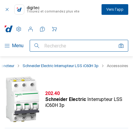
digitec
Vers l'app
Trouvez et commandez plus vite
Paramètres
Compte client
Listes de comparaison
Listes d'envies
Panier
Navigation par catégorie
Menu
Recherche
sjoncteur
Schneider Electric Interrupteur LSS iC60H 3p
Accessoires
CHF
202.40
Schneider Electric
Interrupteur LSS
iC60H 3p