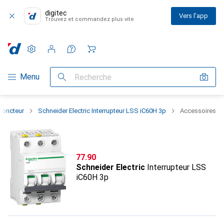
digitec
Vers l'app
Trouvez et commandez plus vite
Paramètres
Compte client
Listes de comparaison
Listes d'envies
Panier
Navigation par catégorie
Menu
Recherche
sjoncteur
Schneider Electric Interrupteur LSS iC60H 3p
Accessoires
CHF
77.90
Schneider Electric
Interrupteur LSS
iC60H 3p