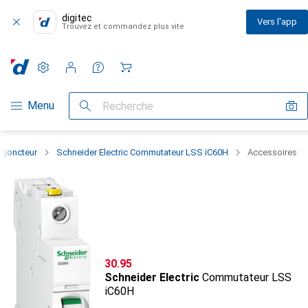
digitec
Vers l'app
Trouvez et commandez plus vite
Paramètres
Compte client
Listes de comparaison
Listes d'envies
Panier
Navigation par catégorie
Menu
Recherche
isjoncteur
Schneider Electric Commutateur LSS iC60H
Accessoires
CHF
30.95
Schneider Electric
Commutateur LSS
iC60H