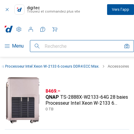
digitec
Vers l'app
Trouvez et commandez plus vite
Paramètres
Compte client
Listes de comparaison
Listes d'envies
Panier
Navigation par catégorie
Menu
Recherche
s Processeur Intel Xeon W-2133 6 coeurs DDR4 ECC Max.
Accessoires
CHF
8469.–
QNAP
TS-2888X-W2133-64G 28 baies
Processeur Intel Xeon W-2133 6
coeurs DDR4 ECC Max.
0 TB