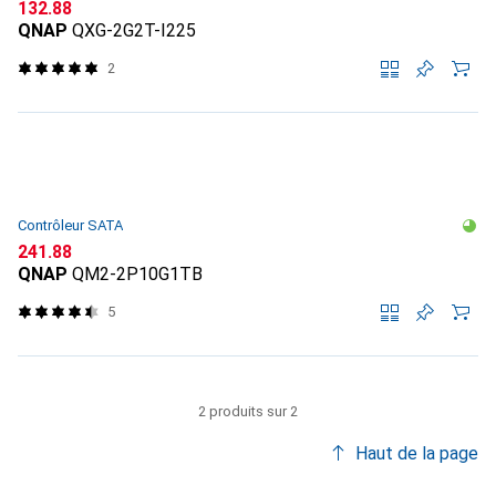
CHF
132.88
QNAP
QXG-2G2T-I225
2
Contrôleur SATA
CHF
241.88
QNAP
QM2-2P10G1TB
5
2 produits sur 2
Haut de la page