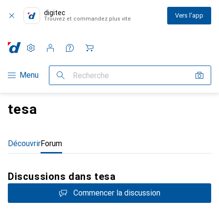
digitec
Vers l'app
Trouvez et commandez plus vite
Paramètres
Compte client
Listes de comparaison
Listes d'envies
Panier
Navigation par catégorie
Menu
Recherche
tesa
Découvrir
Forum
Discussions dans tesa
Commencer la discussion