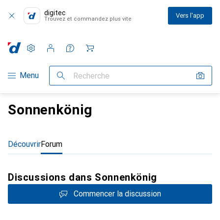
digitec
Vers l'app
Trouvez et commandez plus vite
Paramètres
Compte client
Listes de comparaison
Listes d'envies
Panier
Navigation par catégorie
Menu
Recherche
Sonnenkönig
Découvrir
Forum
Discussions dans Sonnenkönig
Commencer la discussion