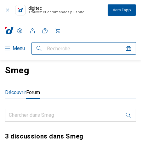
digitec
Vers l'app
Trouvez et commandez plus vite
Paramètres
Compte client
Listes de comparaison
Listes d'envies
Panier
Navigation par catégorie
Menu
Recherche
Smeg
Découvrir
Forum
3 discussions dans Smeg