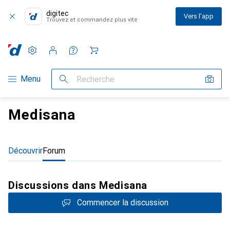
digitec
Vers l'app
Trouvez et commandez plus vite
Paramètres
Compte client
Listes de comparaison
Listes d'envies
Panier
Navigation par catégorie
Menu
Recherche
Medisana
Découvrir
Forum
Discussions dans Medisana
Commencer la discussion