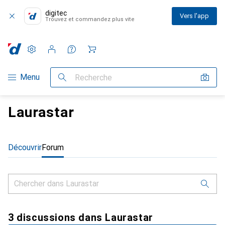
digitec
Vers l'app
Trouvez et commandez plus vite
Paramètres
Compte client
Listes de comparaison
Listes d'envies
Panier
Navigation par catégorie
Menu
Recherche
Laurastar
Découvrir
Forum
3 discussions dans Laurastar